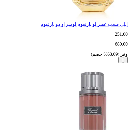
إيلي صعب عطر لو بارفيوم لومير او دو بارفيوم
251.00
680.00
وفر
(
63.09
%
خصم
)