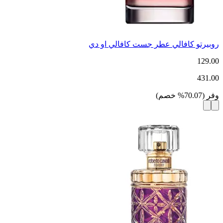
روبيرتو كافالي عطر جست كافالي او دي
129.00
431.00
وفر
(
70.07
%
خصم
)