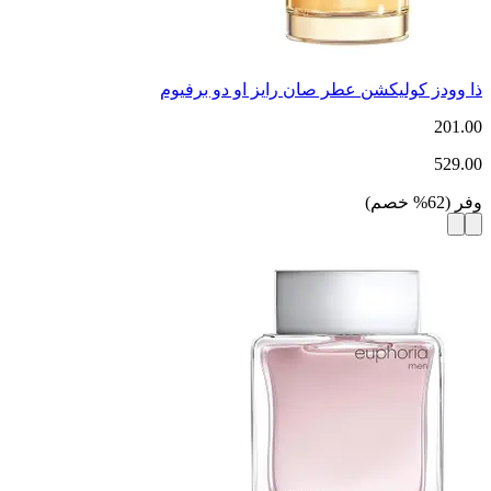
ذا وودز كوليكشن عطر صان رايز او دو برفيوم
201.00
529.00
وفر
(
62
%
خصم
)