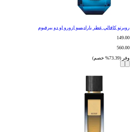
روبرتو كافالي عطر باراديسو ازورو او دو بيرفيوم
149.00
560.00
وفر
(
73.39
%
خصم
)