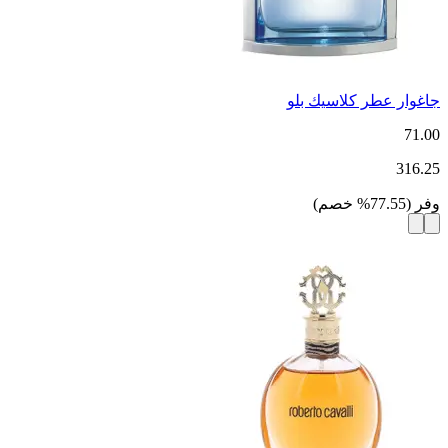
جاغوار عطر كلاسيك بلو
71.00
316.25
وفر
(
77.55
%
خصم
)