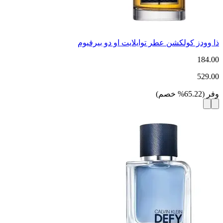
ذا وودز كولكشن عطر توايلايت او دو بيرفيوم
184.00
529.00
وفر
(
65.22
%
خصم
)