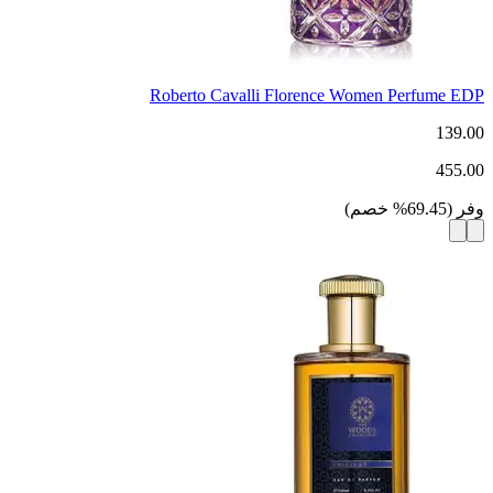
Roberto Cavalli Florence Women Perfume EDP
139.00
455.00
وفر
(
69.45
%
خصم
)