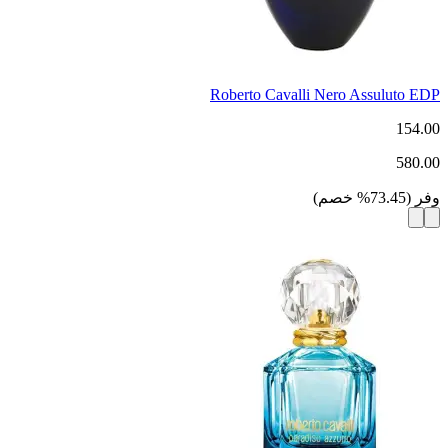
Roberto Cavalli Nero Assuluto EDP
154.00
580.00
وفر
(
73.45
%
خصم
)