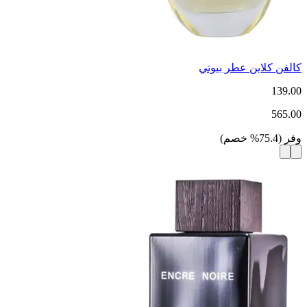
كالفن كلاين عطر بيوتي
139.00
565.00
وفر
(
75.4
%
خصم
)