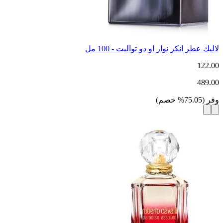
لاليك عطر انكر نوار او دو تواليت - 100 مل
122.00
489.00
وفر
(
75.05
%
خصم
)