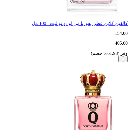
كالفين كلاين عطر ايفوريا مِن او دو تواليت - 100 مل
154.00
405.00
وفر
(
61.98
%
خصم
)