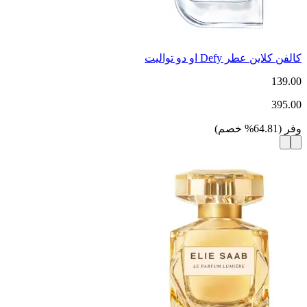
كالفن كلاين عطر Defy او دو تواليت
139.00
395.00
وفر
(
64.81
%
خصم
)