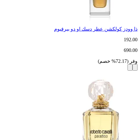
ذا وودز كولكشن عطر دسك او دو بيرفيوم
192.00
690.00
وفر
(
72.17
%
خصم
)