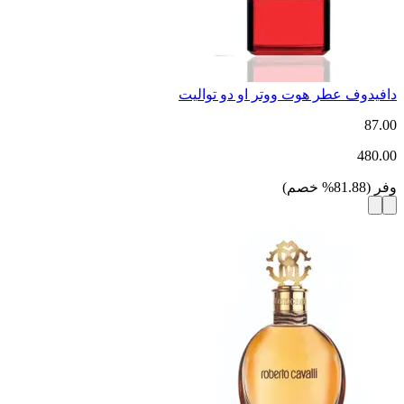
دافيدوف عطر هوت ووتر او دو تواليت
87.00
480.00
وفر
(
81.88
%
خصم
)