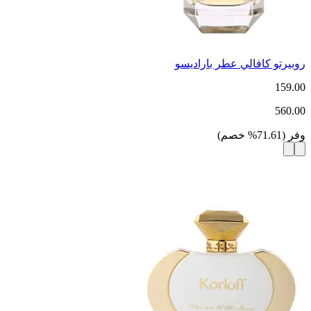
روبيرتو كافالي عطر باراديسو
159.00
560.00
وفر
(
71.61
%
خصم
)