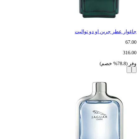
جاغوار عطر جرين او دو تواليت
67.00
316.00
وفر
(
78.8
%
خصم
)