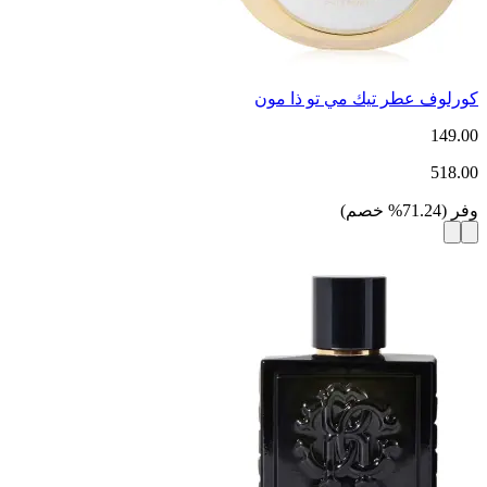
كورلوف عطر تيك مي تو ذا مون
149.00
518.00
وفر
(
71.24
%
خصم
)