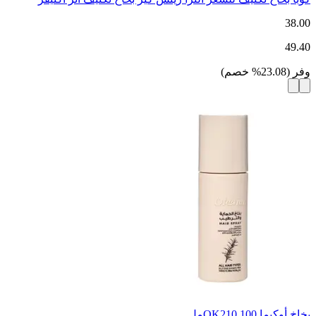
38.00
49.40
وفر
(
23.08
%
خصم
)
بخاخ أوكيما OK210 100مل