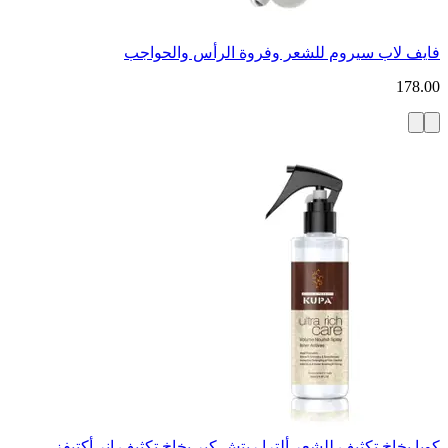
فايف لاب سيروم للشعر وفروة الرأس والحواجب
178.00
كوبا بخاخ تكثيف للشعر ألترا ريتش كير بخاخ تكثيف انر أكتيفز