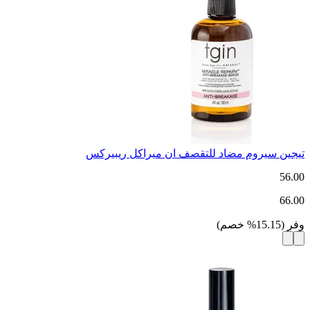
تيجين سيروم مضاد للتقصف ان ميراكل ريبيركس
56.00
66.00
وفر
(
15.15
%
خصم
)