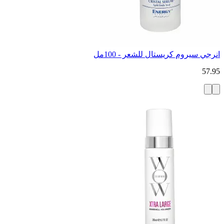
انرجي سيروم كريستال للشعر - 100مل
57.95