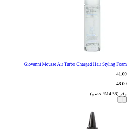
Giovanni Mousse Air Turbo Charged Hair Styling Foam
41.00
48.00
وفر
(
14.58
%
خصم
)