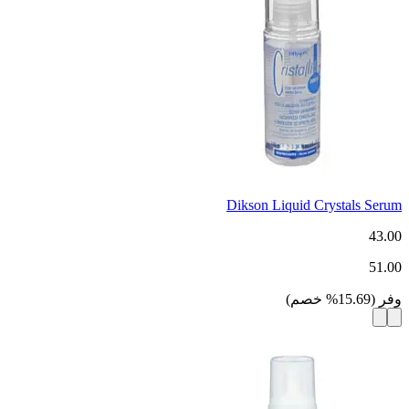
Dikson Liquid Crystals Serum
43.00
51.00
وفر
(
15.69
%
خصم
)