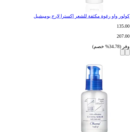
كولور واو رغوة مكثفة للشعر اكسترا لارج بومبشيل
135.00
207.00
وفر
(
34.78
%
خصم
)