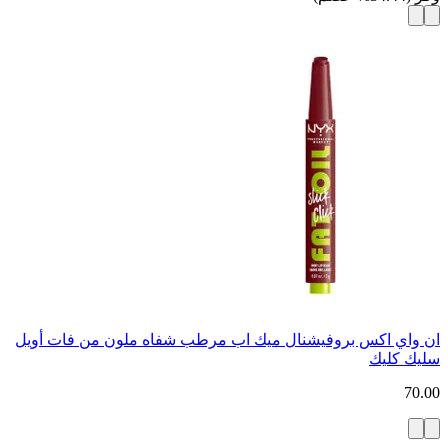
ان واي اكس بروفيشنال ميك اب مرطب شفاه ملون من فات أويل
سليك كليك
70.00