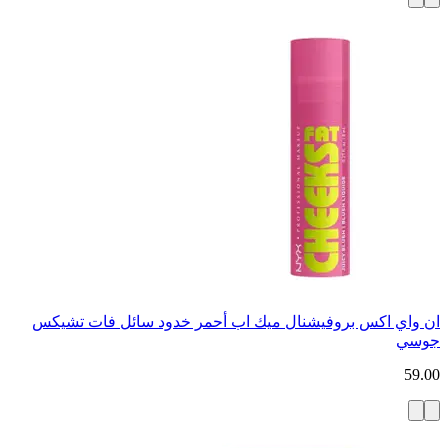
ان واي اكس بروفيشنال ميك اب أحمر خدود سائل فات تشيكس
جوسي
59.00