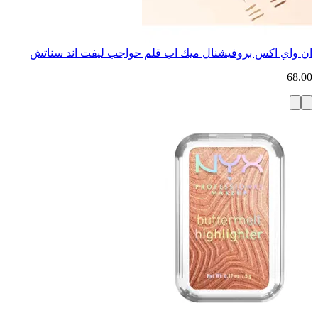
ان واي اكس بروفيشنال ميك اب قلم حواجب ليفت اند سناتش
68.00