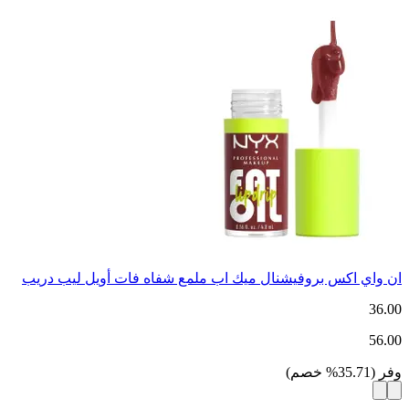
ان واي اكس بروفيشنال ميك اب ملمع شفاه فات أويل ليب دريب
36.00
56.00
وفر
(
35.71
%
خصم
)