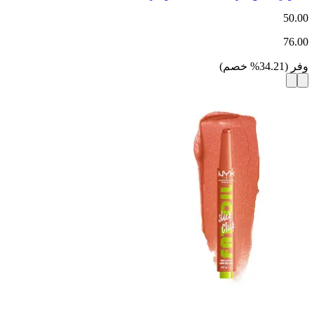
50.00
76.00
وفر
(
34.21
%
خصم
)