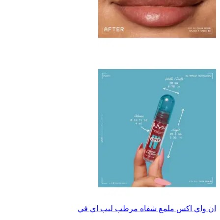
ان واي اكس ملمع شفاه مرطب ليب اي في