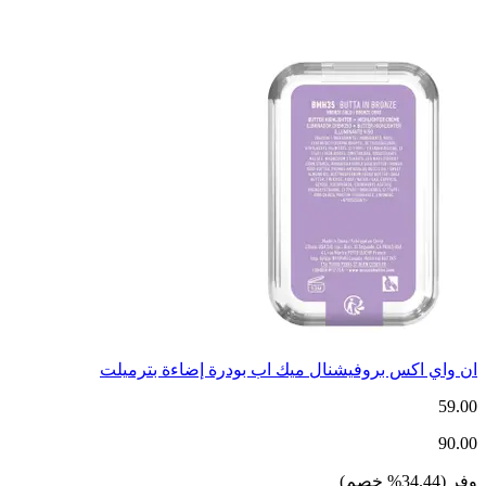
ان واي اكس بروفيشنال ميك اب بودرة إضاءة بترميلت
59.00
90.00
وفر
(
34.44
%
خصم
)