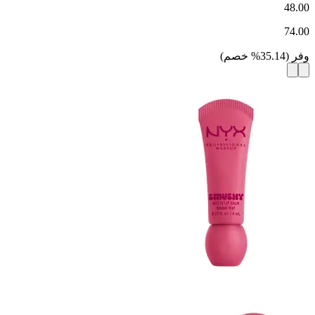
48.00
74.00
وفر
(
35.14
%
خصم
)