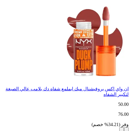
ان واي اكس بروفيشنال ميك ابملمع شفاه دك بلامب عالي الصبغة
لتكبير الشفاه
50.00
76.00
وفر
(
34.21
%
خصم
)