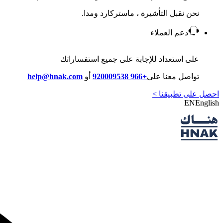
نحن نقبل التأشيرة ، ماستركارد ومدا.
دعم العملاء
على استعداد للإجابة على جميع استفساراتك
تواصل معنا على
+966 920009538
أو
help@hnak.com
احصل على تطبيقنا >
EN
English