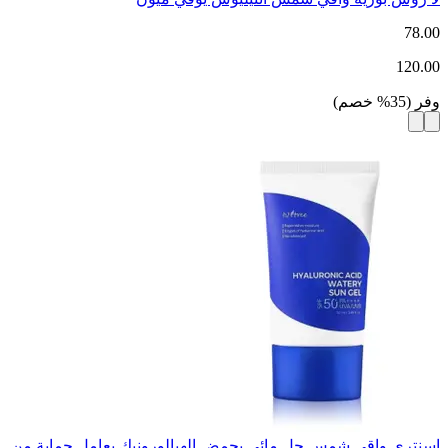
78.00
120.00
وفر
(
35
%
خصم
)
اسنتري واقي شمس جل مائي بحمض الهيالورونيك بعامل حماية من