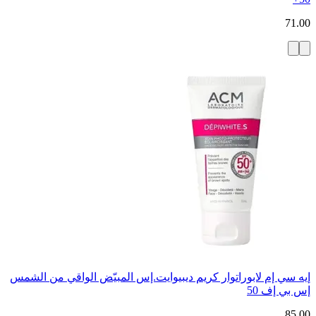
71.00
إيه سي إم لابوراتوار كريم ديبيوايت.إس المبيّض الواقي من الشمس
إس بي إف 50
85.00