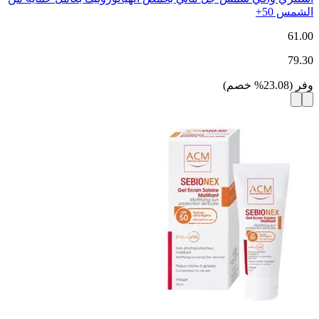
الشمس 50+
61.00
79.30
وفر
(
23.08
%
خصم
)