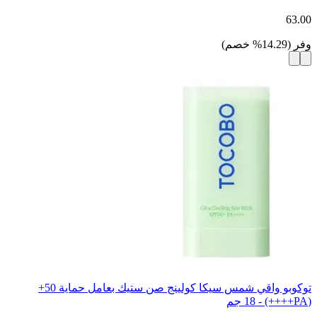
63.00
وفر
(
14.29
%
خصم
)
توكوبو واقي شمس سيكا كولينج صن ستيك بعامل حماية 50+
(PA++++) - 18 جم