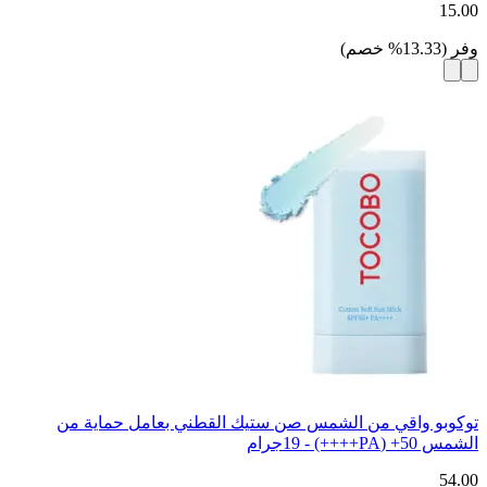
15.00
وفر
(
13.33
%
خصم
)
توكوبو واقي من الشمس صن ستيك القطني بعامل حماية من
الشمس 50+ (PA++++) - 19جرام
54.00