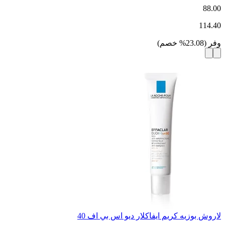
88.00
114.40
وفر
(
23.08
%
خصم
)
لاروش بوزيه كريم ايفاكلار ديو اس بي اف 40