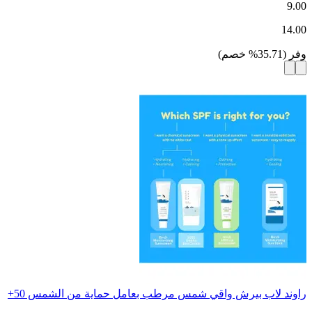
9.00
14.00
وفر
(
35.71
%
خصم
)
راوند لاب بيرش واقي شمس مرطب بعامل حماية من الشمس 50+