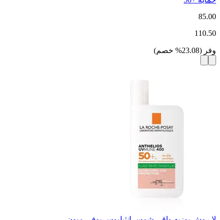
85.00
110.50
وفر
(
23.08
%
خصم
)
لا روش بوزيه واقي شمس انثيليوس يوفي ميون