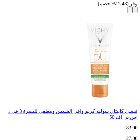
وفر
(
15.48
%
خصم
)
فيشي كابيتال سوليه كريم واقي الشمس ومطفي للبشرة 3 في 1
اس بي اف 50+
83.00
127.00