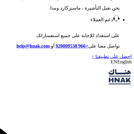
نحن نقبل التأشيرة ، ماستركارد ومدا.
دعم العملاء
على استعداد للإجابة على جميع استفساراتك
تواصل معنا على
+966 920009538
أو
help@hnak.com
احصل على تطبيقنا >
EN
English