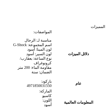
المميزات
المواصفات:
مناسبة لـ: الرجال
اسم المجموعة: G-Shock
لون المينا: أسود
دلائل الميزات
لون السير: أسود
نوع الساعة: بعقارب/
كرونوغراف
مقاومة الماء: 200 متر
​​​​​​​الضمان: سنة
باركود:
عام
4971850031550
الماركة:
كاسيو
اللون:
المعلومات العالمية
أسود