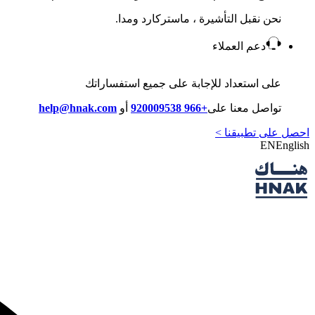
نحن نقبل التأشيرة ، ماستركارد ومدا.
دعم العملاء
على استعداد للإجابة على جميع استفساراتك
تواصل معنا على
+966 920009538
أو
help@hnak.com
احصل على تطبيقنا >
EN
English