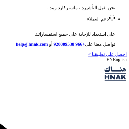
نحن نقبل التأشيرة ، ماستركارد ومدا.
دعم العملاء
على استعداد للإجابة على جميع استفساراتك
تواصل معنا على
+966 920009538
أو
help@hnak.com
احصل على تطبيقنا >
EN
English