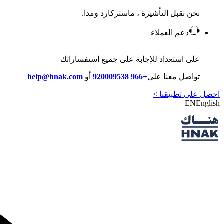
نحن نقبل التأشيرة ، ماستركارد ومدا.
دعم العملاء
على استعداد للإجابة على جميع استفساراتك
تواصل معنا على
+966 920009538
أو
help@hnak.com
احصل على تطبيقنا >
EN
English