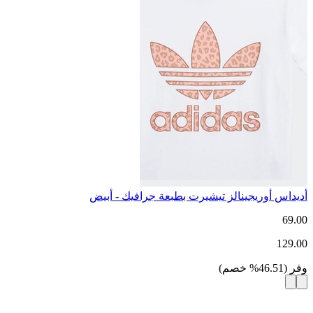
أديداس أوريجينالز تيشيرت بطبعة جرافيك - أبيض
69.00
129.00
وفر
(
46.51
%
خصم
)