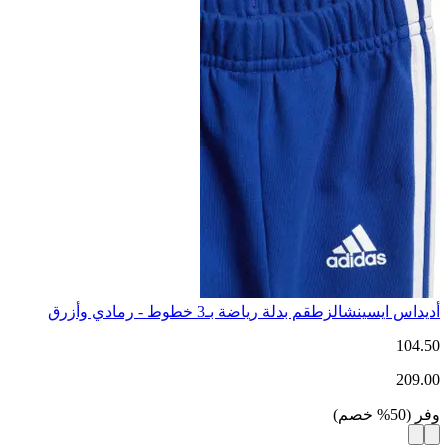
أديداس ايسينشالزطقم بدلة رياضة بـ3 خطوط - رمادي وأزرق
104.50
209.00
وفر
(
50
%
خصم
)