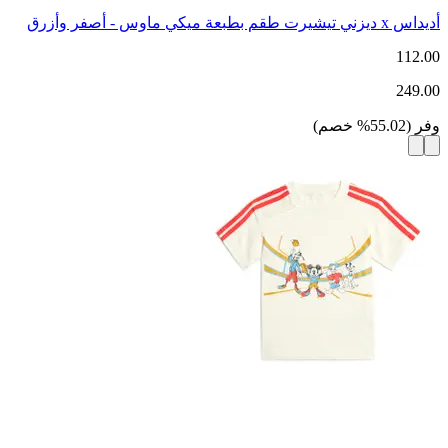
أديداس x ديزني تيشيرت طقم بطبعة ميكي ماوس - أصفر وأزرق
112.00
249.00
وفر
(
55.02
%
خصم
)