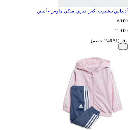
أديداس تيشيرت إكس ديزني ميكي ماوس - أبيض
69.00
129.00
وفر
(
46.51
%
خصم
)