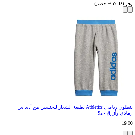
وفر
(
55.02
%
خصم
)
بنطلون رياضي Athletics بطبعة الشعار للجنسين من أديداس -
رمادي وأزرق - 92
19.00