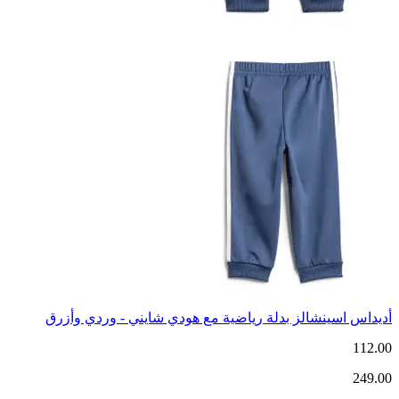
أديداس اسينشالز بدلة رياضية مع هودي شايني - وردي وأزرق
112.00
249.00