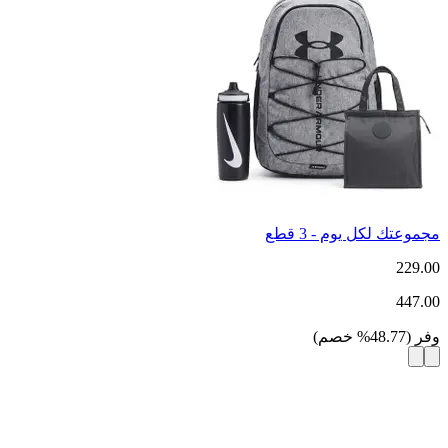
مجموعتك لكل يوم - 3 قطع
229.00
447.00
وفر
(
48.77
%
خصم
)