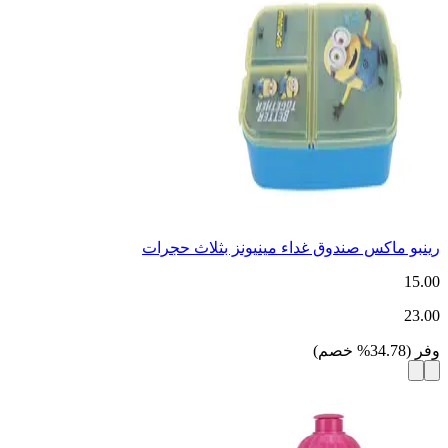
رينبو ماكس صندوق غداء مينيونز بثلاث حجرات
15.00
23.00
وفر
(
34.78
%
خصم
)