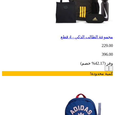
مجموعة الطالب الذكي - 4 قطع
229.00
396.00
وفر
(
42.17
%
خصم
)
كمية محدودة!