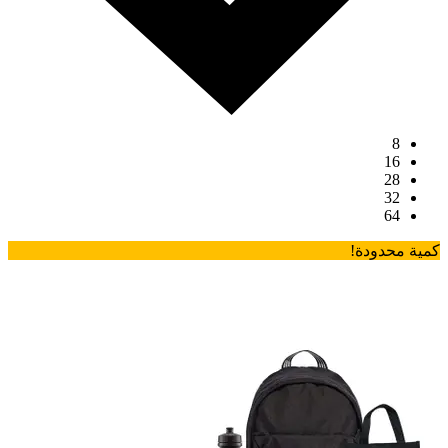
8
16
28
32
64
كمية محدودة!