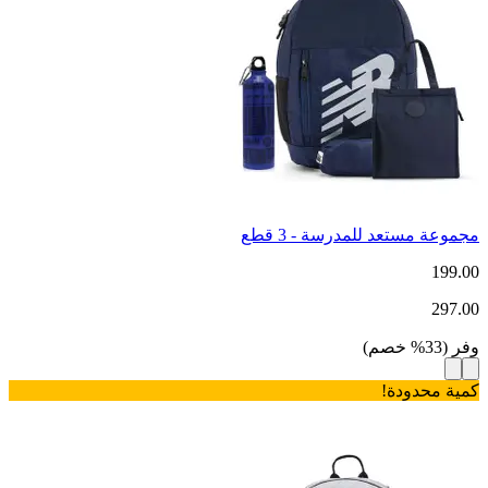
مجموعة مستعد للمدرسة - 3 قطع
199.00
297.00
وفر
(
33
%
خصم
)
كمية محدودة!