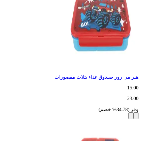
هير مي رور صندوق غداء بثلاث مقصورات
15.00
23.00
وفر
(
34.78
%
خصم
)