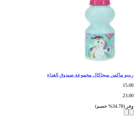
رينبو ماكس ميجاكال مجموعة صندوق الغداء
15.00
23.00
وفر
(
34.78
%
خصم
)