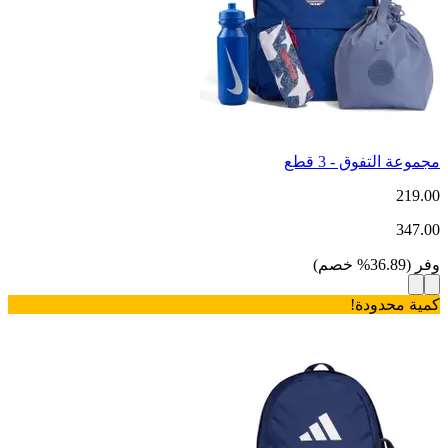
مجموعة التفوق - 3 قطع
219.00
347.00
وفر
(
36.89
%
خصم
)
كمية محدودة!