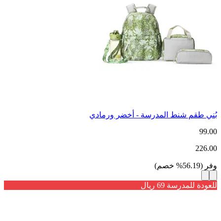
بُني طقم شنط المدرسة - أخضر ورمادي
99.00
226.00
وفر
(
56.19
%
خصم
)
للعودة للمدرسة 69 ريال