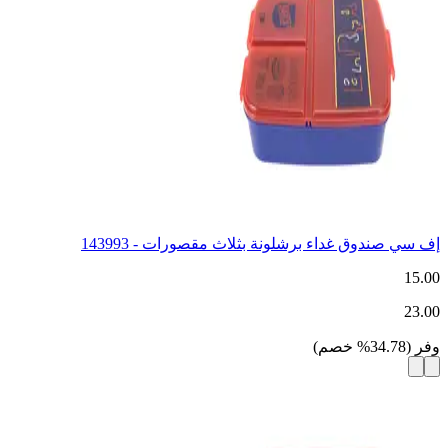
إف سي صندوق غداء برشلونة بثلاث مقصورات - 143993
15.00
23.00
وفر
(
34.78
%
خصم
)