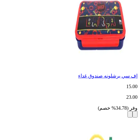
إف سي برشلونه صندوق غداء
15.00
23.00
وفر
(
34.78
%
خصم
)