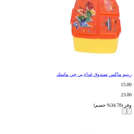
رينبو ماكس صندوق غداء بي جي ماسك
15.00
23.00
وفر
(
34.78
%
خصم
)