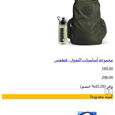
مجموعة أساسيات التفوق - قطعتين
169.00
298.00
وفر
(
43.29
%
خصم
)
كمية محدودة!