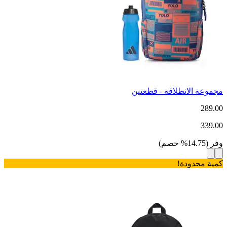
مجموعة الانطلاقة - قطعتين
289.00
339.00
وفر
(
14.75
%
خصم
)
كمية محدودة!