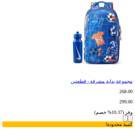
مجموعة بداية مشرقة - قطعتين
268.00
299.00
وفر
(
10.37
%
خصم
)
كمية محدودة!