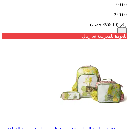
99.00
226.00
وفر
(
56.19
%
خصم
)
للعودة للمدرسة 69 ريال