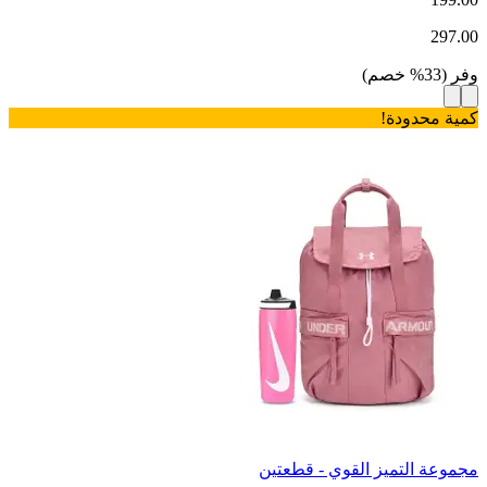
297.00
وفر
(
33
%
خصم
)
كمية محدودة!
مجموعة التميز القوي - قطعتين