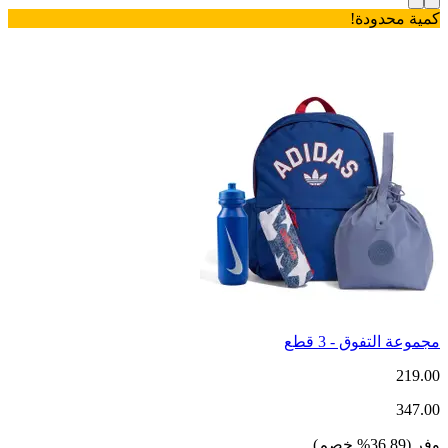
كمية محدودة!
مجموعة التفوق - 3 قطع
219.00
347.00
وفر
(
36.89
%
خصم
)