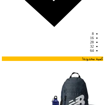
8
16
28
32
64
كمية محدودة!