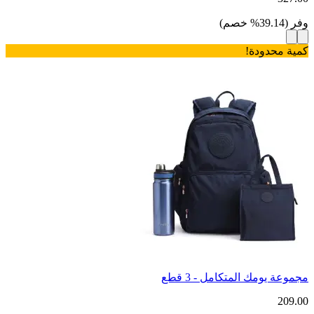
وفر
(
39.14
%
خصم
)
كمية محدودة!
مجموعة يومك المتكامل - 3 قطع
209.00