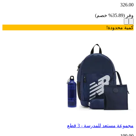
326.00
وفر
(
35.89
%
خصم
)
كمية محدودة!
مجموعة مستعد للمدرسة - 3 قطع
199.00