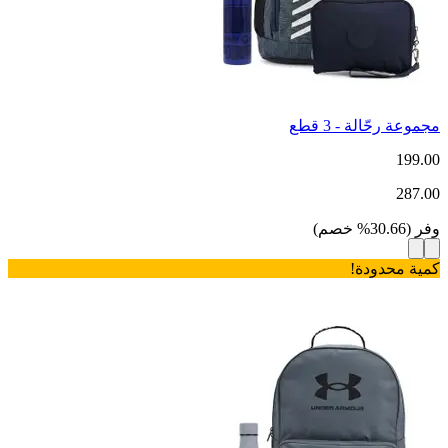
مجموعة رحّالة - 3 قطع
199.00
287.00
وفر
(
30.66
%
خصم
)
كمية محدودة!