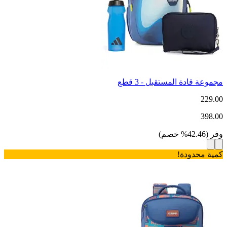
مجموعة قادة المستقبل - 3 قطع
229.00
398.00
وفر
(
42.46
%
خصم
)
كمية محدودة!