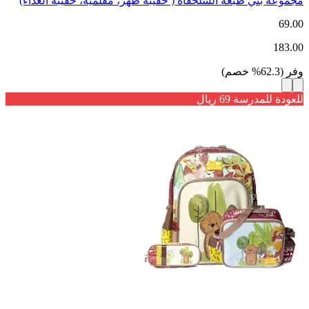
مجموعة بني طبعة السلحفاة ( حقيبة ظهر، مقلمية، حقيبة الغداء)
69.00
183.00
وفر
(
62.3
%
خصم
)
للعودة للمدرسة 69 ريال