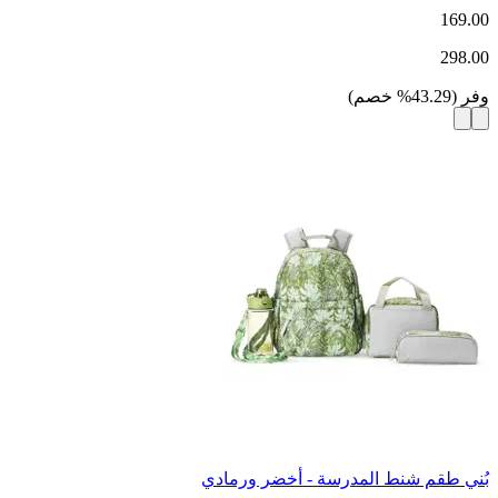
169.00
298.00
وفر
(
43.29
%
خصم
)
بُني طقم شنط المدرسة - أخضر ورمادي