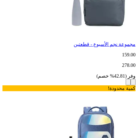
مجموعة نجم الأسبوع - قطعتين
159.00
278.00
وفر
(
42.81
%
خصم
)
كمية محدودة!