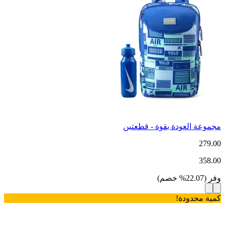
مجموعة العودة بقوة - قطعتين
279.00
358.00
وفر
(
22.07
%
خصم
)
كمية محدودة!