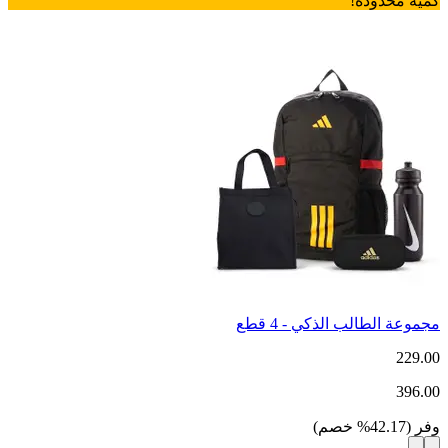
كمية محدودة!
مجموعة الطالب الذكي - 4 قطع
229.00
396.00
وفر
(
42.17
%
خصم
)