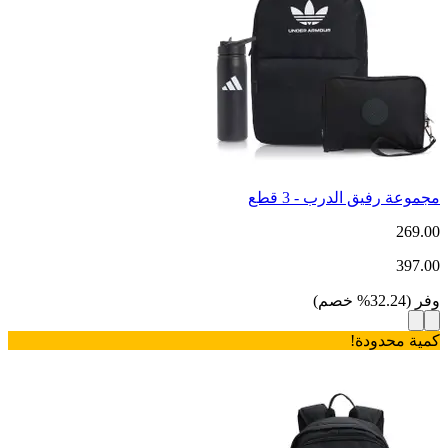
مجموعة رفيق الدرب - 3 قطع
269.00
397.00
وفر
(
32.24
%
خصم
)
كمية محدودة!