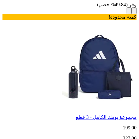
وفر
(
49.84
%
خصم
)
كمية محدودة!
مجموعة يومك الكامل - 3 قطع
199.00
327.00