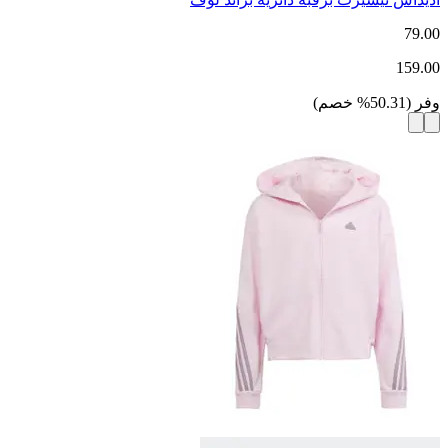
79.00
159.00
وفر
(
50.31
%
خصم
)