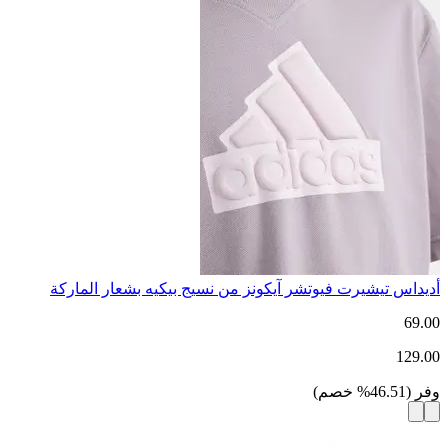
أديداس تيشيرت فيوتشر آيكونز من نسيج بيكيه بشعار الماركة
69.00
129.00
وفر
(
46.51
%
خصم
)