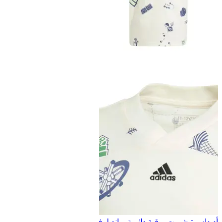
أديداس تيشيرت برقبة دائرية براند لوف