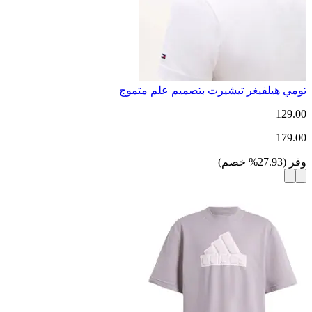
تومي هيلفيغر تيشيرت بتصميم علم متموج
129.00
179.00
وفر
(
27.93
%
خصم
)