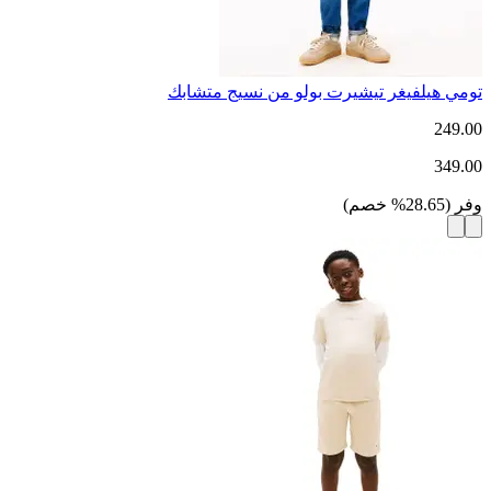
تومي هيلفيغر تيشيرت بولو من نسيج متشابك
249.00
349.00
وفر
(
28.65
%
خصم
)