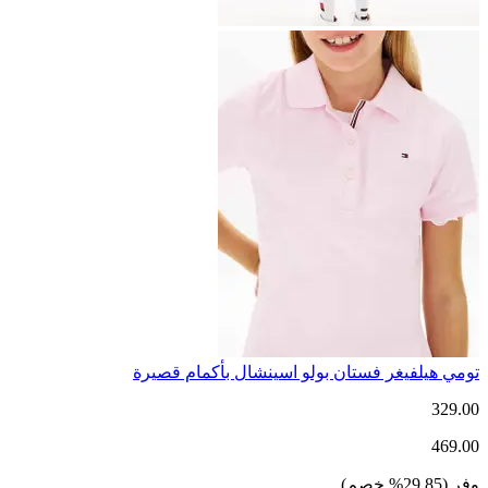
تومي هيلفيغر فستان بولو اسينشال بأكمام قصيرة
329.00
469.00
وفر
(
29.85
%
خصم
)