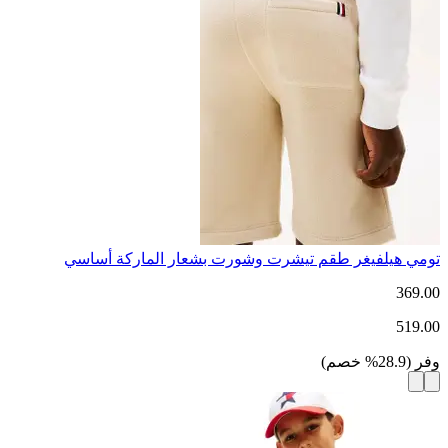
تومي هيلفيغر طقم تيشرت وشورت بشعار الماركة أساسي
369.00
519.00
وفر
(
28.9
%
خصم
)