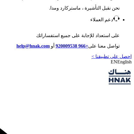
نحن نقبل التأشيرة ، ماستركارد ومدا.
دعم العملاء
على استعداد للإجابة على جميع استفساراتك
تواصل معنا على
+966 920009538
أو
help@hnak.com
احصل على تطبيقنا >
EN
English