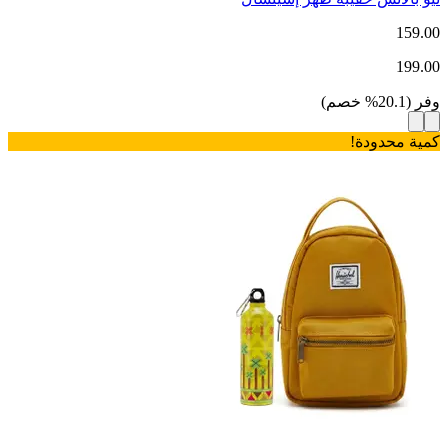
159.00
199.00
وفر
(
20.1
%
خصم
)
كمية محدودة!