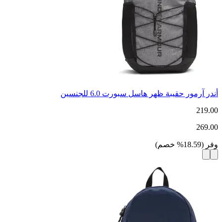
أندر آرمور حقيبة ظهر هاسل سبورت 6.0 للجنسين
219.00
269.00
وفر
(
18.59
%
خصم
)