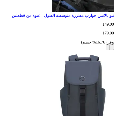
نيو بالانس جوارب مطرزة متوسطة الطول - عبوة من قطعتين
149.00
179.00
وفر
(
16.76
%
خصم
)