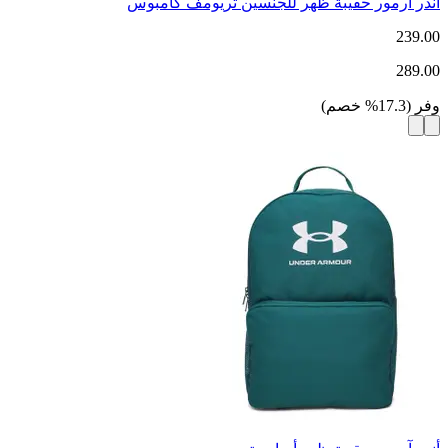
أندر آرمور حقيبة ظهر للجنسين تريومف كامبوس
239.00
289.00
وفر
(
17.3
%
خصم
)