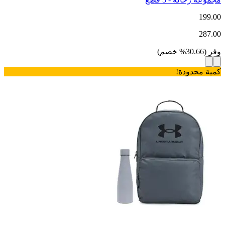
199.00
287.00
وفر
(
30.66
%
خصم
)
كمية محدودة!