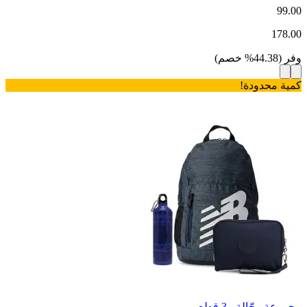
99.00
178.00
وفر
(
44.38
%
خصم
)
كمية محدودة!
مجموعة رحّالة - 3 قطع