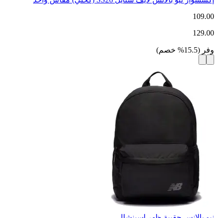
109.00
129.00
وفر
(
15.5
%
خصم
)
نيو بالانس حقيبة ظهر إسينشال