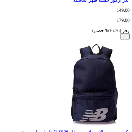
أندر آرمور حقيبة ظهر أساسية
149.00
179.00
وفر
(
16.76
%
خصم
)
إكسسوار نيو بالانس لايف ستايل SS26 (كحلي) مقاس واحد