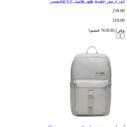
أندر آرمور حقيبة ظهر هاسل 6.0 للجنسين
259.00
319.00
وفر
(
18.81
%
خصم
)