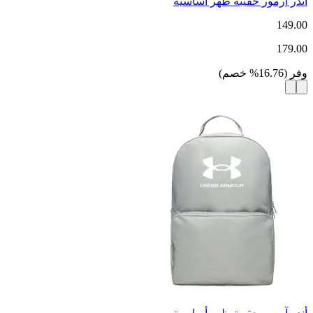
أندر آرمور حقيبة ظهر أساسية
149.00
179.00
وفر
(
16.76
%
خصم
)