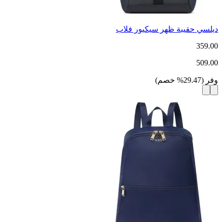
ديلسي حقيبة ظهر سيكيور فلاب
359.00
509.00
وفر
(
29.47
%
خصم
)