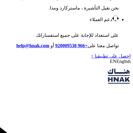
نحن نقبل التأشيرة ، ماستركارد ومدا.
دعم العملاء
على استعداد للإجابة على جميع استفساراتك
تواصل معنا على
+966 920009538
أو
help@hnak.com
احصل على تطبيقنا >
EN
English