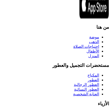
من هنا
موضة
الذهب
احتياجات الصلاة
الأطفال
المنزل
مستحضرات التجميل والعطور
المكياج
العطور
العطور الرجالية
العطور النسائية
العناية الشخصية
الأزياء