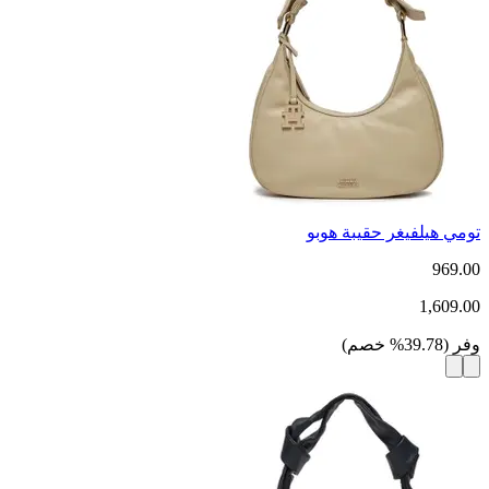
تومي هيلفيغر حقيبة هوبو
969.00
1,609.00
وفر
(
39.78
%
خصم
)