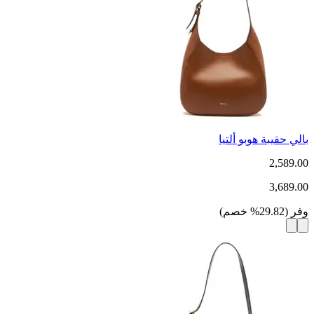
بالي حقيبة هوبو ألتيا
2,589.00
3,689.00
وفر
(
29.82
%
خصم
)