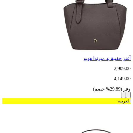
آغنر حقيبة يد ميرندا هوبو
2,909.00
4,149.00
وفر
(
29.89
%
خصم
)
العربية