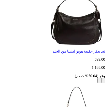
تيد بيكر حقيبة هوبو ليشيا من الجلد
599.00
1,199.00
وفر
(
50.04
%
خصم
)