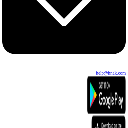
help@hnak.com