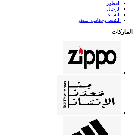
العطور
الرجال
النساء
الشنط وحقائب السفر
الماركات