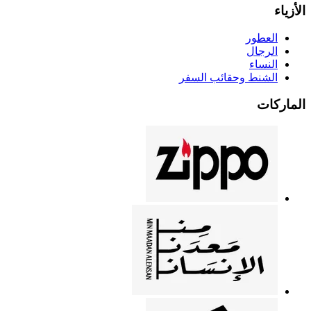
الأزياء
العطور
الرجال
النساء
الشنط وحقائب السفر
الماركات