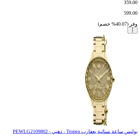
359.00
599.00
وفر
(
40.07
%
خصم
)
بوليس ساعة نسائية بعقارب Tropea - ذهبي - PEWLG2109802