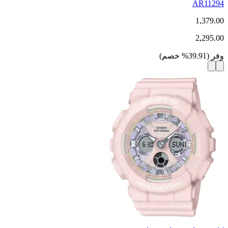
AR11294
1,379.00
2,295.00
وفر
(
39.91
%
خصم
)