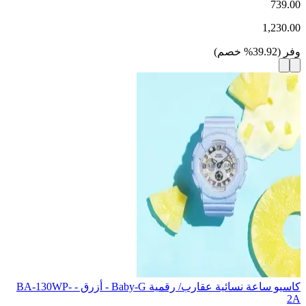
739.00
1,230.00
وفر
(
39.92
%
خصم
)
كاسيو ساعة نسائية عقارب/ رقمية Baby-G - أزرق - BA-130WP-
2A