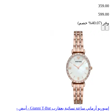
359.00
599.00
وفر
(
40.07
%
خصم
)
إمبوريو أرماني ساعة نسائية بعقارب Gianni T-Bar - أبيض -