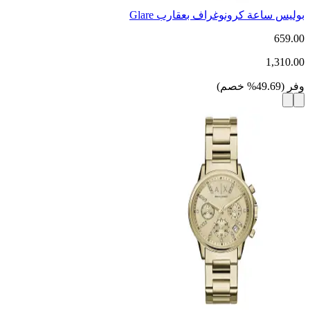
بوليس ساعة كرونوغراف بعقارب Glare
659.00
1,310.00
وفر
(
49.69
%
خصم
)