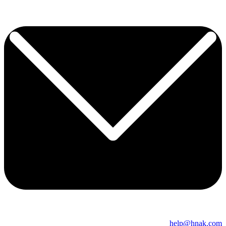
help@hnak.com