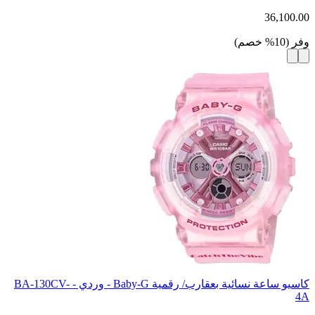
36,100.00
وفر
(
10
%
خصم
)
كاسيو ساعة نسائية بعقارب/ رقمية Baby-G - وردي - BA-130CV-
4A