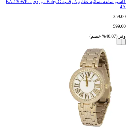
كاسيو ساعة نسائية عقارب/ رقمية Baby-G - وردي - BA-130WP-
4A
359.00
599.00
وفر
(
40.07
%
خصم
)