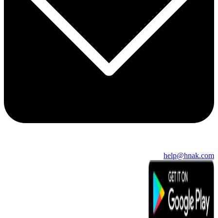
help@hnak.com