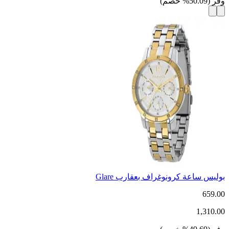
وفر
(
50.09
%
خصم
)
بوليس ساعة كرونوغراف بعقارب Glare
659.00
1,310.00