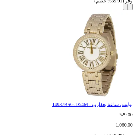
وفر
(
39.91
%
خصم
)
بوليس ساعة بعقارب - 14987BSG-D54M
529.00
1,060.00