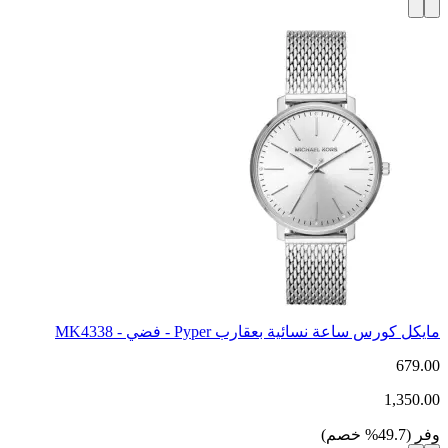
مايكل كورس ساعة نسائية بعقارب Pyper - فضي - MK4338
679.00
1,350.00
وفر
(
49.7
%
خصم
)