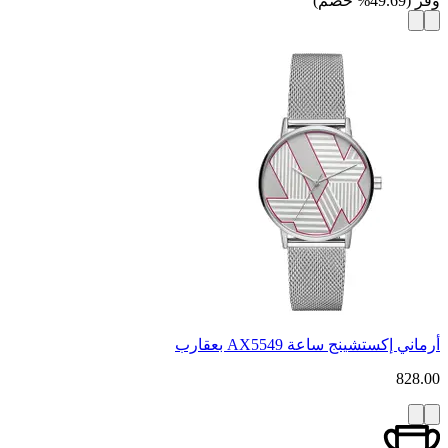
وفر
(
49.69
%
خصم
)
أرماني إكستشينج ساعة AX5549 بعقارب
828.00