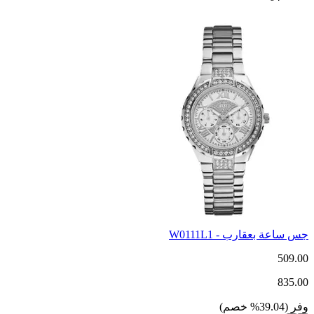
جس ساعة بعقارب - W0111L1
509.00
835.00
وفر
(
39.04
%
خصم
)