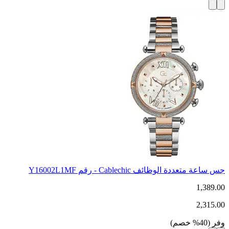
جس ساعة متعددة الوظائف Cablechic - رقم Y16002L1MF
1,389.00
2,315.00
وفر
(
40
%
خصم
)