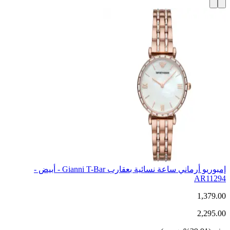
إمبوريو أرماني ساعة نسائية بعقارب Gianni T-Bar - أبيض -
AR11294
1,379.00
2,295.00