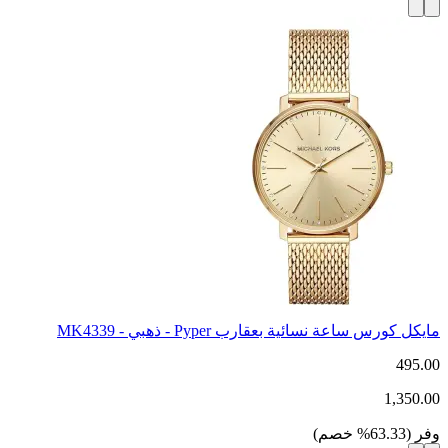
مايكل كورس ساعة نسائية بعقارب Pyper - ذهبي - MK4339
495.00
1,350.00
وفر
(
63.33
%
خصم
)