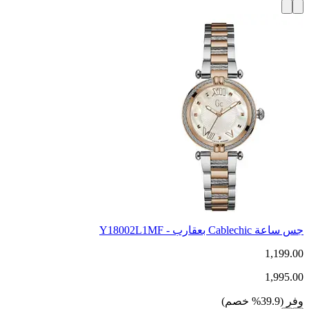
جس ساعة Cablechic بعقارب - Y18002L1MF
1,199.00
1,995.00
وفر
(
39.9
%
خصم
)