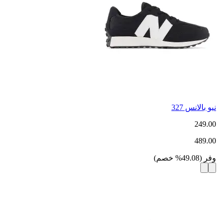
نيو بالانس 327
249.00
489.00
وفر
(
49.08
%
خصم
)