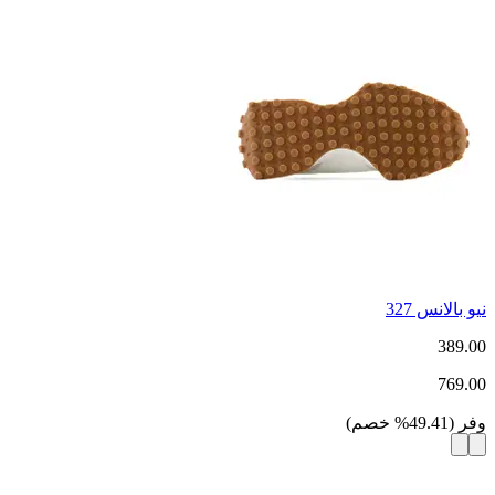
نيو بالانس 327
389.00
769.00
وفر
(
49.41
%
خصم
)