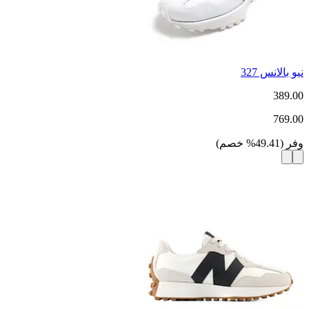
نيو بالانس 327
389.00
769.00
وفر
(
49.41
%
خصم
)