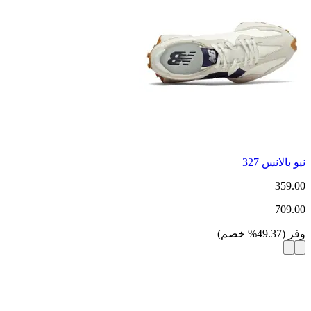
نيو بالانس 327
359.00
709.00
وفر
(
49.37
%
خصم
)