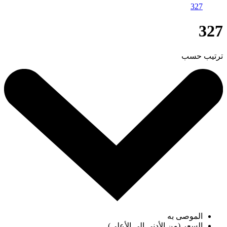
327
327
ترتيب حسب
الموصى به
السعر (من الأدنى إلى الأعلى)