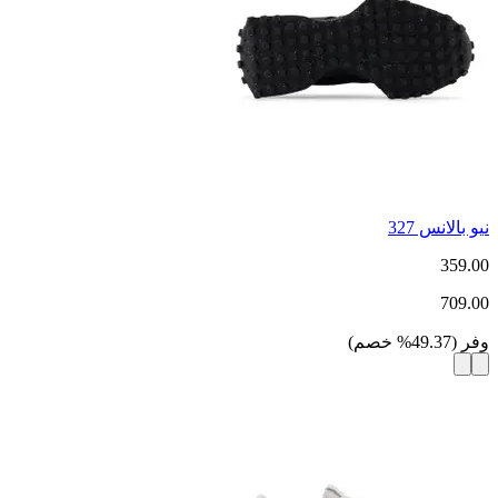
نيو بالانس 327
359.00
709.00
وفر
(
49.37
%
خصم
)