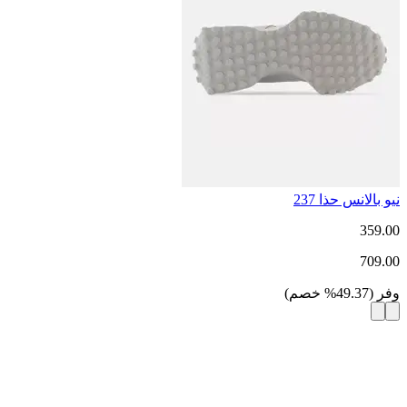
نيو بالانس حذا 237
359.00
709.00
وفر
(
49.37
%
خصم
)