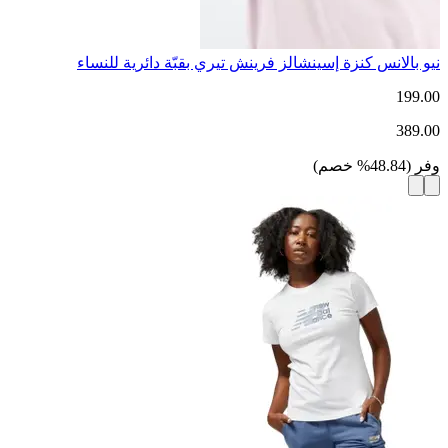
نيو بالانس كنزة إسينشالز فرينش تيري بقبّة دائرية للنساء
199.00
389.00
وفر
(
48.84
%
خصم
)