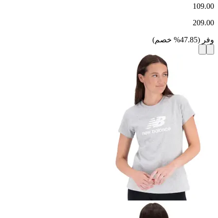
109.00
209.00
وفر
(
47.85
%
خصم
)