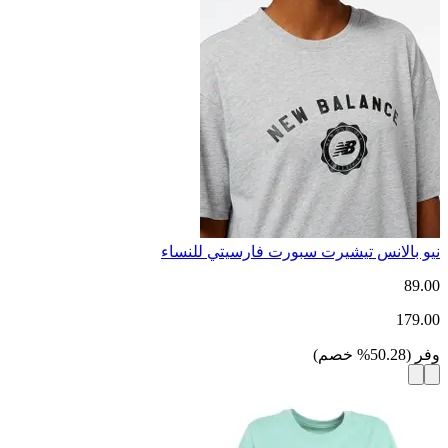
نيو بالانس تيشيرت سبورت فارسيتي للنساء
89.00
179.00
وفر
(
50.28
%
خصم
)