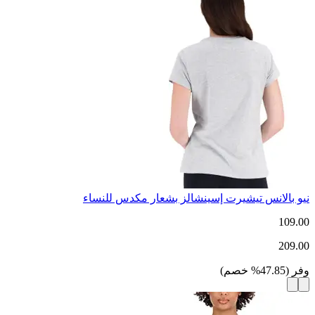
نيو بالانس تيشيرت إسينشالز بشعار مكدس للنساء
109.00
209.00
وفر
(
47.85
%
خصم
)