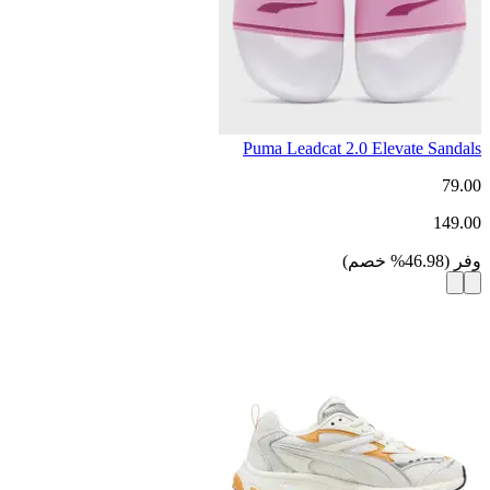
Puma Leadcat 2.0 Elevate Sandals
79.00
149.00
وفر
(
46.98
%
خصم
)