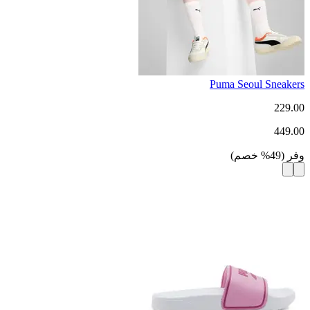
Puma Seoul Sneakers
229.00
449.00
وفر
(
49
%
خصم
)