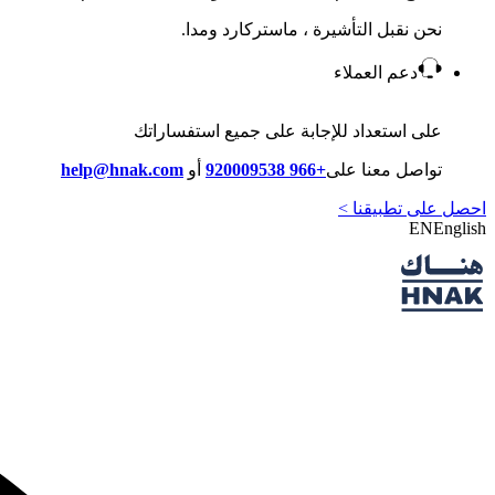
نحن نقبل التأشيرة ، ماستركارد ومدا.
دعم العملاء
على استعداد للإجابة على جميع استفساراتك
تواصل معنا على
+966 920009538
أو
help@hnak.com
احصل على تطبيقنا >
EN
English