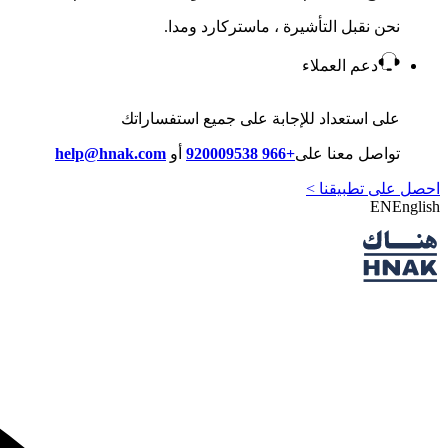
نحن نقبل التأشيرة ، ماستركارد ومدا.
دعم العملاء
على استعداد للإجابة على جميع استفساراتك
تواصل معنا على
+966 920009538
أو
help@hnak.com
احصل على تطبيقنا >
EN
English