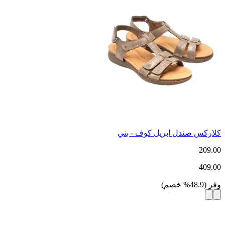
كلاركس صندل ابريل كوف - بني
209.00
409.00
وفر
(
48.9
%
خصم
)