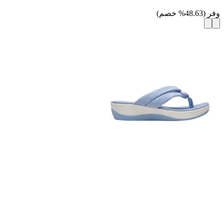
وفر
(
48.63
%
خصم
)