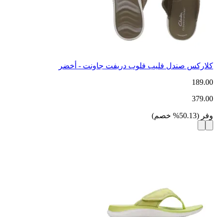
كلاركس صندل فليب فلوب دريفت جاونت - أخضر
189.00
379.00
وفر
(
50.13
%
خصم
)