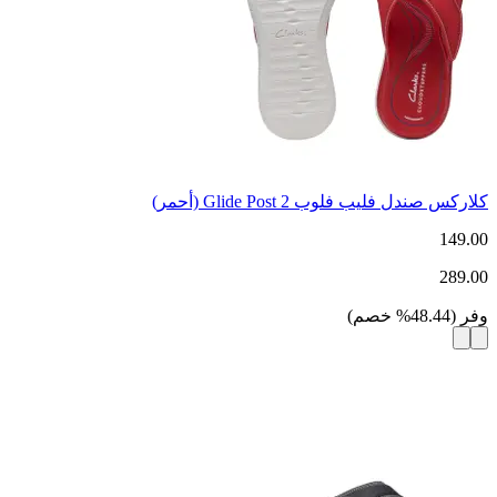
كلاركس صندل فليب فلوب Glide Post 2 (أحمر)
149.00
289.00
وفر
(
48.44
%
خصم
)