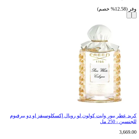
وفر
(
12.58
%
خصم
)
كريد عطر بيور وايت كولون لو رويال إكسكلوسيفز او دو بيرفيوم
للجنسين - 250 مل
3,669.00