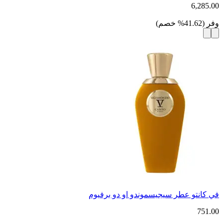
6,285.00
وفر
(
41.62
%
خصم
)
في كانتو عطر سيجيسموندو او دو برفيوم
751.00