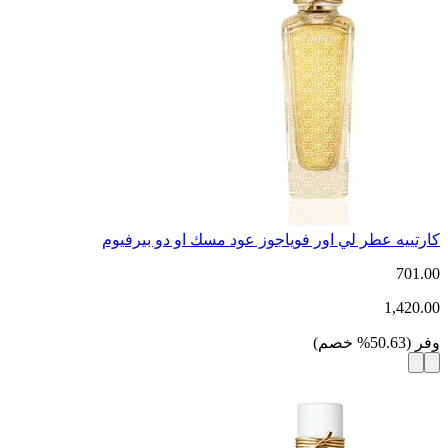
كارتييه عطر لي اور فوياجوز عود مسك او دو بيرفيوم
701.00
1,420.00
وفر
(
50.63
%
خصم
)