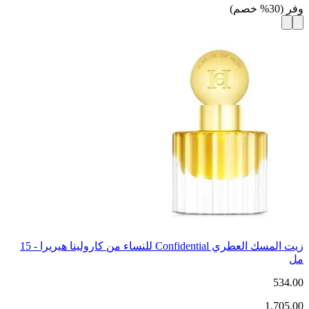
وفر
(
30
%
خصم
)
زيت المسك العطري Confidential للنساء من كارولينا هيريرا - 15
مل
534.00
1,705.00