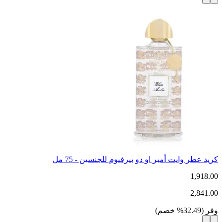
كريد عطر وايت أمبر او دو بيرفيوم للجنسين - 75 مل
1,918.00
2,841.00
وفر
(
32.49
%
خصم
)