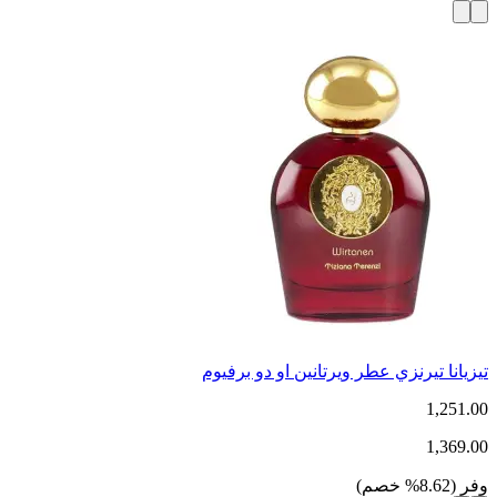
تيزيانا تيرنزي عطر ويرتانين او دو برفيوم
1,251.00
1,369.00
وفر
(
8.62
%
خصم
)