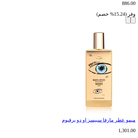
886.00
وفر
(
15.24
%
خصم
)
ميمو عطر مارفا سبيسز او دو برفيوم
1,301.00