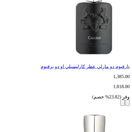
بارفيوم دو مارلي عطر كارليسيلي او دو برفيوم
1,385.00
1,818.00
وفر
(
23.82
%
خصم
)