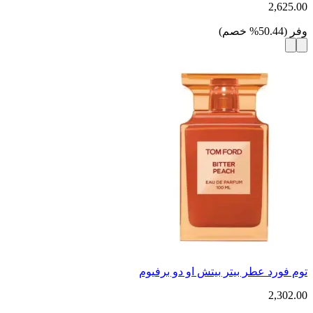
2,625.00
وفر
(
50.44
%
خصم
)
توم فورد عطر بيتر بيتش او دو برفيوم
2,302.00