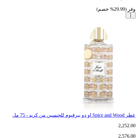
وفر
(
29.99
%
خصم
)
عطر Spice and Wood او دو بيرفيوم للجنسين من كريد - 75 مل
2,252.00
2,576.00