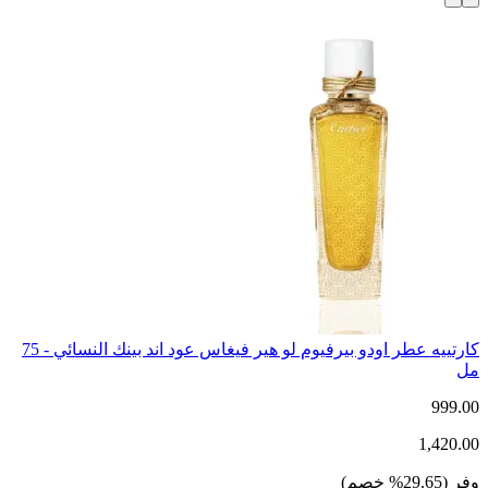
كارتييه عطر اودو بيرفيوم لو هير فيغاس عود اند بينك النسائي - 75
مل
999.00
1,420.00
وفر
(
29.65
%
خصم
)