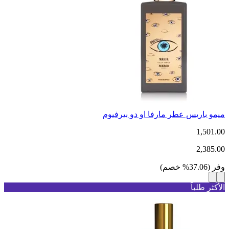
ميمو باريس عطر مارفا او دو بيرفيوم
1,501.00
2,385.00
وفر
(
37.06
%
خصم
)
الأكثر طلباً