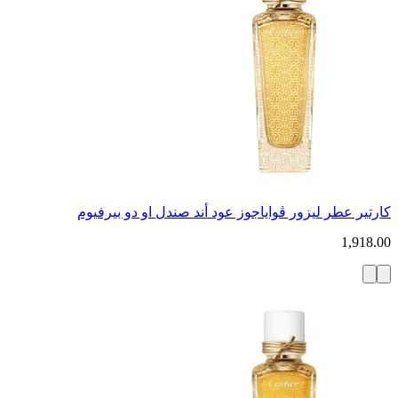
كارتير عطر ليزور ڤواياجوز عود أند صندل او دو بيرفيوم
1,918.00