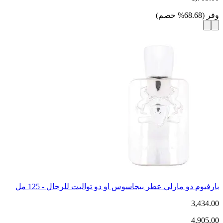
وفر
(
68.68
%
خصم
)
بارفيوم دو مارلي عطر بيجاسوس او دو تواليت للرجال - 125 مل
3,434.00
4,905.00