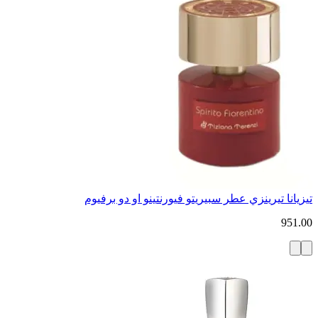
تيزيانا تيرينزي عطر سبيريتو فيورنتينو او دو برفيوم
951.00