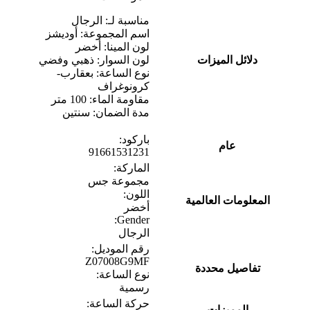
مناسبة لـ: الرجال
اسم المجموعة: أوديشز
لون المينا: أخضر
دلائل الميزات
لون السوار: ذهبي وفضي
نوع الساعة: بعقارب-
كرونوغراف
مقاومة الماء: 100 متر
مدة الضمان: سنتين
باركود:
عام
91661531231
الماركة:
مجموعة جس
اللون:
المعلومات العالمية
أخضر
Gender:
الرجال
رقم الموديل:
Z07008G9MF
تفاصيل محددة
نوع الساعة:
رسمية
حركة الساعة:
المميزات