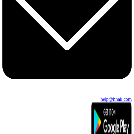
help@hnak.com