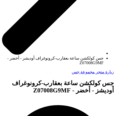
جس كولكشن ساعة بعقارب-كرونوغراف أوديشز - أخضر -
Z07008G9MF
زيارة متجر مجموعة جس
جس كولكشن ساعة بعقارب-كرونوغراف
أوديشز - أخضر - Z07008G9MF