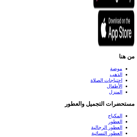
من هنا
موضة
الذهب
احتياجات الصلاة
الأطفال
المنزل
مستحضرات التجميل والعطور
المكياج
العطور
العطور الرجالية
العطور النسائية