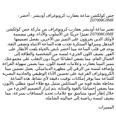
جس كولكشن ساعة بعقارب-كرونوغراف أوديشز - أخضر -
Z07008G9MF
تعتبر ساعة أوديشز بعقارب-كرونوغراف من ماركة جس كولكشن
Z07008G9MF تعبيرًا جريئًا عن الأسلوب والأداء، وهي مصممة
لأولئك الذين يجرؤون على التميز بين الآخرين. بفضل تصميمها
المذهل وميزاتها المبتكرة تجذب هذه الساعة الانتباه وتضفي الثقة.
يوجد في قلب الساعة مينا أخضر نابض بالحياة يلفت الأنظار على
الفور. يضيف اللون الجريء لمسة من الشخصية والطاقة إلى
الجمال العام، مما يضفي انطباعًا جريئًا دون التغلب على مجموعتك.
يتميز المينا بعقارب وعلامات فضية اللون، مما يضمن سهولة القراءة
وإضافة لمسة من الرقي إلى مظهره الديناميكي. يعمل تضمين مينا
الكرونوغراف الفرعية على تحسين الأداء الوظيفي والجاذبية البصرية
للساعة مما يوفر إمكانات توقيت دقيقة لأي نشاط. هذه الساعة
محاطة بعلبة قوية من الستانلس ستيل مع طلاء أسود مطلي بالأيون،
مما يضفي إحساسًا بالقوة والمتانة. يتم إبراز التصميم الجريء من
خلال إطار أسود متناسق مع علامات تحديد المسافات بسرعة، مما
يضيف لمسة رياضية إلى جماليته الشاملة.
المميزات