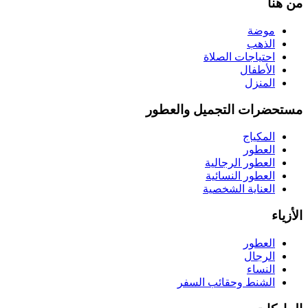
من هنا
موضة
الذهب
احتياجات الصلاة
الأطفال
المنزل
مستحضرات التجميل والعطور
المكياج
العطور
العطور الرجالية
العطور النسائية
العناية الشخصية
الأزياء
العطور
الرجال
النساء
الشنط وحقائب السفر