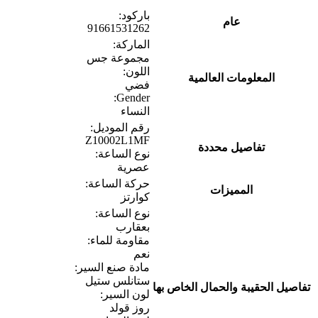
باركود:
عام
91661531262
الماركة:
مجموعة جس
اللون:
المعلومات العالمية
فضي
Gender:
النساء
رقم الموديل:
Z10002L1MF
تفاصيل محددة
نوع الساعة:
عصرية
حركة الساعة:
المميزات
كوارتز
نوع الساعة:
بعقارب
مقاومة للماء:
نعم
مادة صنع السير:
ستانلس ستيل
تفاصيل الحقيبة والحمال الخاص بها
لون السير:
روز قولد