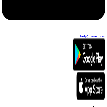
help@hnak.com