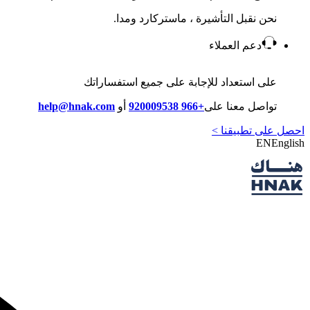
نحن نقبل التأشيرة ، ماستركارد ومدا.
دعم العملاء
على استعداد للإجابة على جميع استفساراتك
تواصل معنا على
+966 920009538
أو
help@hnak.com
احصل على تطبيقنا >
EN
English