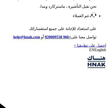
نحن نقبل التأشيرة ، ماستركارد ومدا.
دعم العملاء
على استعداد للإجابة على جميع استفساراتك
تواصل معنا على
+966 920009538
أو
help@hnak.com
احصل على تطبيقنا >
EN
English