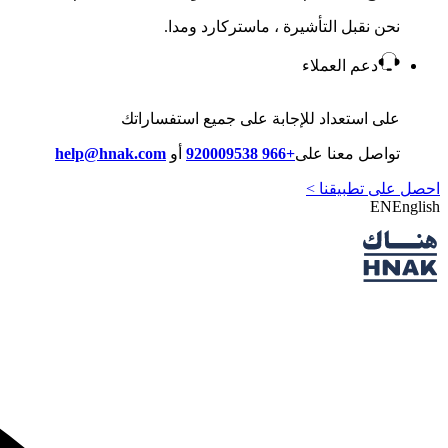
نحن نقبل التأشيرة ، ماستركارد ومدا.
دعم العملاء
على استعداد للإجابة على جميع استفساراتك
تواصل معنا على
+966 920009538
أو
help@hnak.com
احصل على تطبيقنا >
EN
English