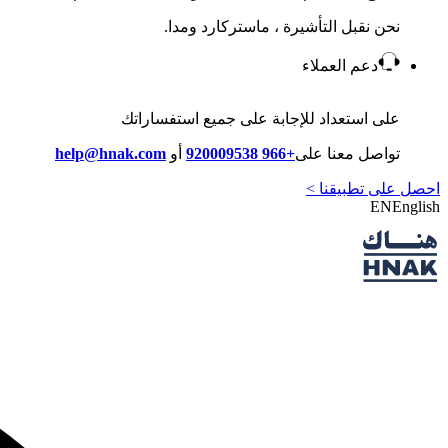
نحن نقبل التأشيرة ، ماستركارد ومدا.
دعم العملاء
على استعداد للإجابة على جميع استفساراتك
تواصل معنا على
+966 920009538
أو
help@hnak.com
احصل على تطبيقنا >
EN
English