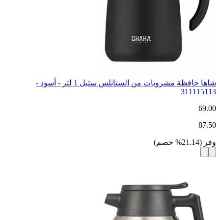
شاها حافظة مشروبات من الستانلس ستيل 1 لتر - أسود -
311115113
69.00
87.50
وفر
(
21.14
%
خصم
)