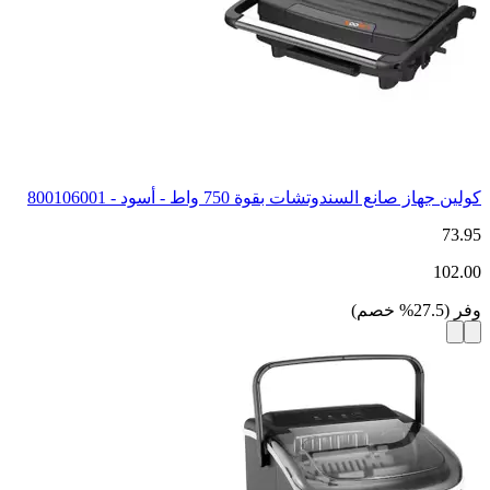
كولين جهاز صانع السندوتشات بقوة 750 واط - أسود - 800106001
73.95
102.00
وفر
(
27.5
%
خصم
)