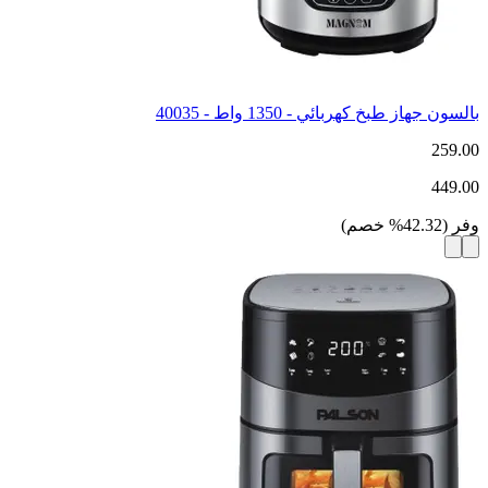
بالسون جهاز طبخ كهربائي - 1350 واط - 40035
259.00
449.00
وفر
(
42.32
%
خصم
)