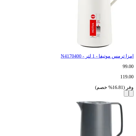
إمزا ترمس موتيفا - 1 لتر - N4170400
99.00
119.00
وفر
(
16.81
%
خصم
)