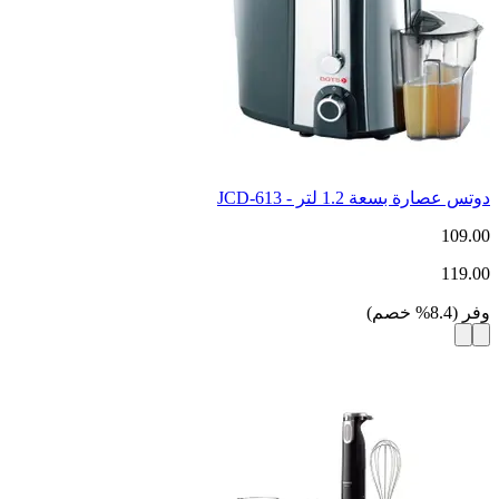
دوتس عصارة بسعة 1.2 لتر - JCD-613
109.00
119.00
وفر
(
8.4
%
خصم
)