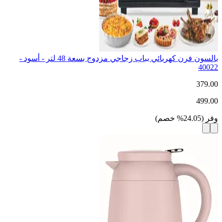
بالسون فرن كهربائي بباب زجاجي مزدوج بسعة 48 لتر - أسود -
40022
379.00
499.00
وفر
(
24.05
%
خصم
)