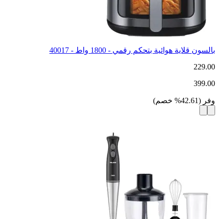
بالسون قلاية هوائية بتحكم رقمي - 1800 واط - 40017
229.00
399.00
وفر
(
42.61
%
خصم
)