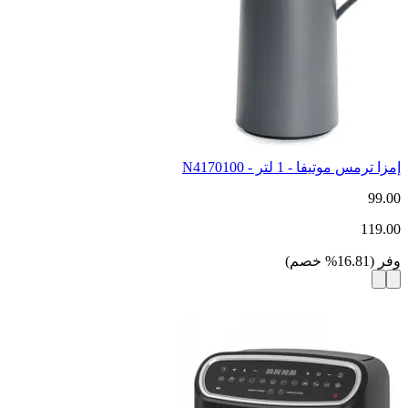
إمزا ترمس موتيفا - 1 لتر - N4170100
99.00
119.00
وفر
(
16.81
%
خصم
)