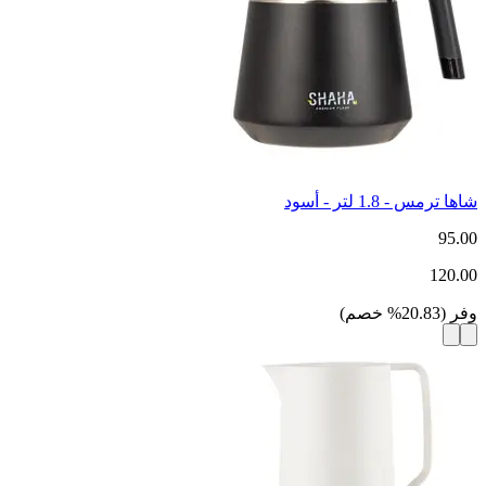
شاها ترمس - 1.8 لتر - أسود
95.00
120.00
وفر
(
20.83
%
خصم
)