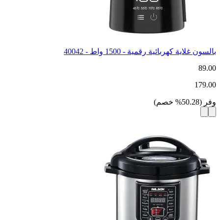
بالسون غلاية كهربائية رقمية - 1500 واط - 40042
89.00
179.00
وفر
(
50.28
%
خصم
)