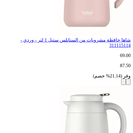
شاها حافظة مشروبات من الستانلس ستيل 1 لتر - وردي -
311115114
69.00
87.50
وفر
(
21.14
%
خصم
)