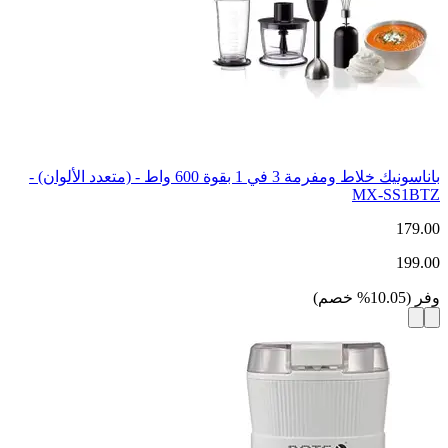
باناسونيك خلاط ومفرمة 3 في 1 بقوة 600 واط - (متعدد الألوان) -
MX-SS1BTZ
179.00
199.00
وفر
(
10.05
%
خصم
)