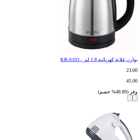
بوارن غلاية كهربائية 1.8 لتر - KB-S103
23.00
45.00
وفر
(
48.89
%
خصم
)