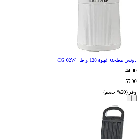
دوتس مطحنة قهوة 120 واط - CG-02W
44.00
55.00
وفر
(
20
%
خصم
)