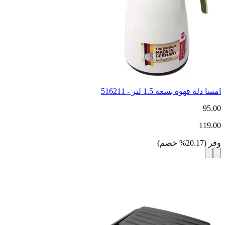
امسا دلة قهوة بسعة 1.5 لتر - 516211
95.00
119.00
وفر
(
20.17
%
خصم
)