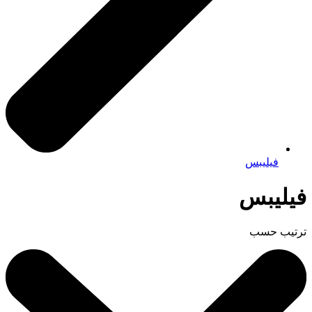
فيليبس
فيليبس
ترتيب حسب