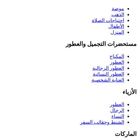
موضة
الذهب
احتياجات الصلاة
الأطفال
المنزل
مستحضرات التجميل والعطور
المكياج
العطور
العطور الرجالية
العطور النسائية
العناية الشخصية
الأزياء
العطور
الرجال
النساء
الشنط وحقائب السفر
الماركات