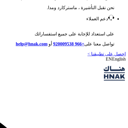
نحن نقبل التأشيرة ، ماستركارد ومدا.
دعم العملاء
على استعداد للإجابة على جميع استفساراتك
تواصل معنا على
+966 920009538
أو
help@hnak.com
احصل على تطبيقنا >
EN
English