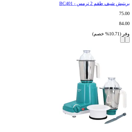
بريتيش شيف طقم 2 ترمس - BC401
75.00
84.00
وفر
(
10.71
%
خصم
)