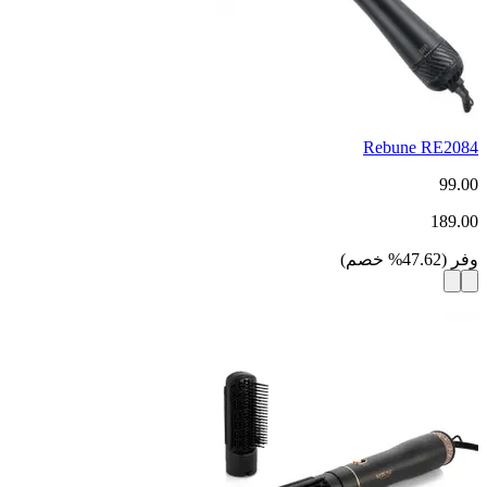
Rebune RE2084
99.00
189.00
وفر
(
47.62
%
خصم
)