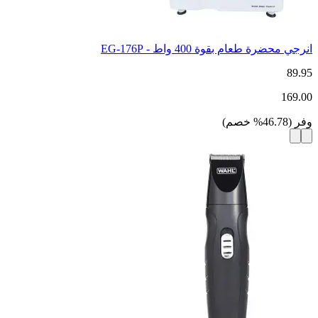
انرجي محضرة طعام بقوة 400 واط - EG-176P
89.95
169.00
وفر
(
46.78
%
خصم
)