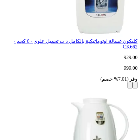
كليكون غسالة اوتوماتيكية بالكامل ذات تحميل علوي - 6 كجم -
CK662
929.00
999.00
وفر
(
7.01
%
خصم
)