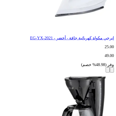
إنرجي مكواة كهربائية جافة - أخضر - EG-YX-2021
25.00
49.00
وفر
(
48.98
%
خصم
)