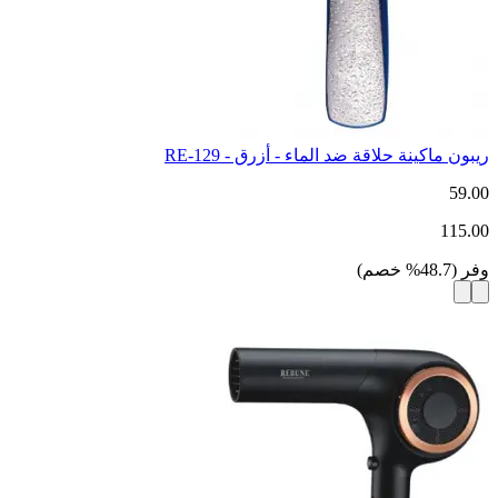
ريبون ماكينة حلاقة ضد الماء - أزرق - RE-129
59.00
115.00
وفر
(
48.7
%
خصم
)