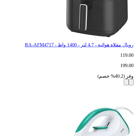
رويال مقلاة هوائية - 4.7 لتر - 1400 واط - RA-AFM4717
119.00
199.00
وفر
(
40.2
%
خصم
)