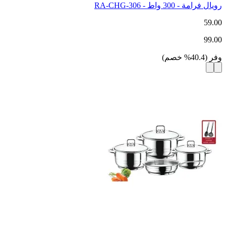
رويال فرامة - 300 واط - RA-CHG-306
59.00
99.00
وفر
(
40.4
%
خصم
)