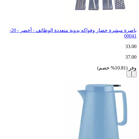
باصرة مبشرة خضار وفواكه يدوية متعددة الوظائف - أخضر - 20-
00041
33.00
37.00
وفر
(
10.81
%
خصم
)