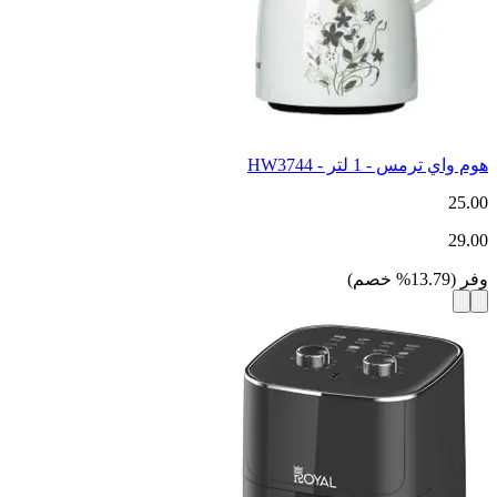
هوم واي ترمس - 1 لتر - HW3744
25.00
29.00
وفر
(
13.79
%
خصم
)