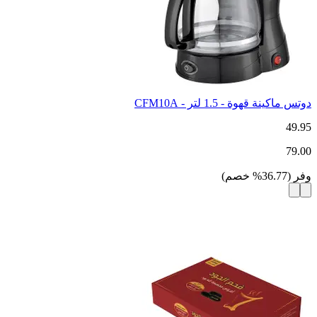
دوتس ماكينة قهوة - 1.5 لتر - CFM10A
49.95
79.00
وفر
(
36.77
%
خصم
)