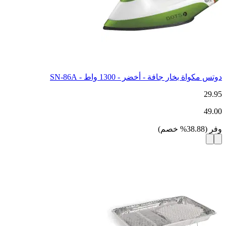
دوتس مكواة بخار جافة - أخضر - 1300 واط - SN-86A
29.95
49.00
وفر
(
38.88
%
خصم
)