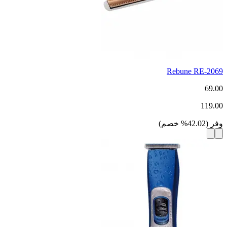
Rebune RE-2069
69.00
119.00
وفر
(
42.02
%
خصم
)