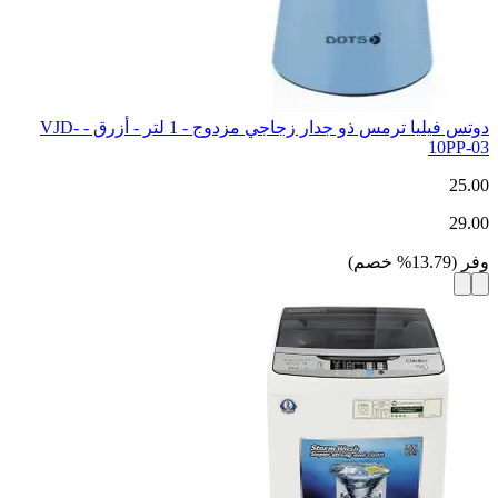
دوتس فيليا ترمس ذو جدار زجاجي مزدوج - 1 لتر - أزرق - VJD-
10PP-03
25.00
29.00
وفر
(
13.79
%
خصم
)