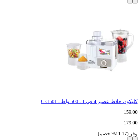
كليكون خلاط عصير 4 في 1 - 500 واط - Ck1501
159.00
179.00
وفر
(
11.17
%
خصم
)