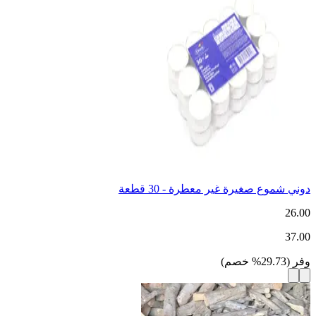
دوني شموع صغيرة غير معطرة - 30 قطعة
26.00
37.00
وفر
(
29.73
%
خصم
)