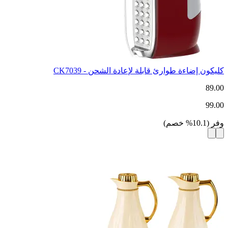
كليكون إضاءة طوارئ قابلة لإعادة الشحن - CK7039
89.00
99.00
وفر
(
10.1
%
خصم
)