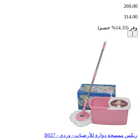
269.00
314.00
وفر
(
14.33
%
خصم
)
ريكس ممسحة دوارة للأرضيات - وردي - B027