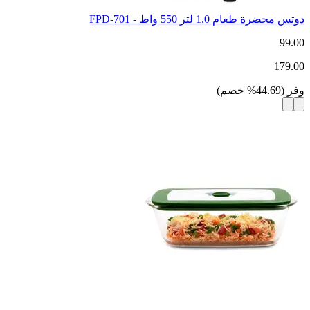
دوتس محضرة طعام 1.0 لتر 550 واط - FPD-701
99.00
179.00
وفر
(
44.69
%
خصم
)