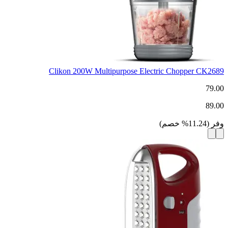
Clikon 200W Multipurpose Electric Chopper CK2689
79.00
89.00
وفر
(
11.24
%
خصم
)