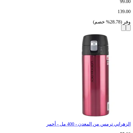
99.00
139.00
وفر
(
28.78
%
خصم
)
الزهراني ترمس من المعدن - 400 مل - أحمر