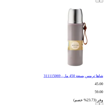
شاها ترمس بسعة 450 مل - 311115069
45.00
59.00
وفر
(
23.73
%
خصم
)