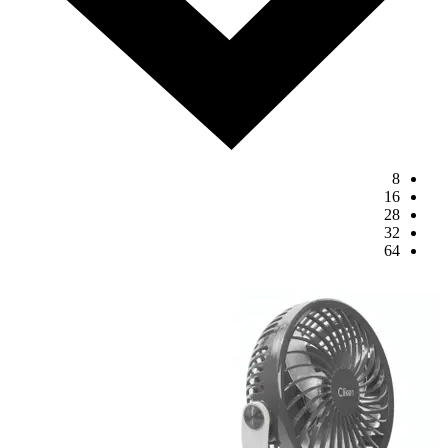
8
16
28
32
64