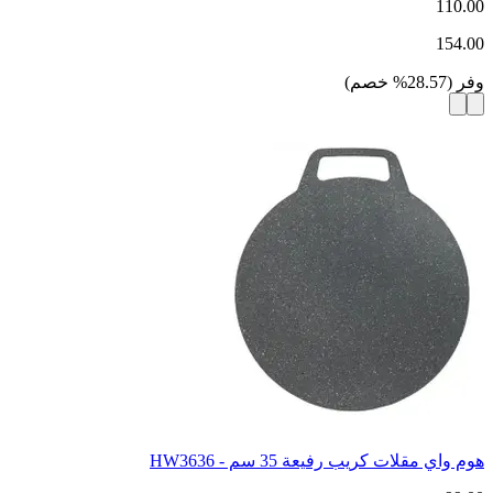
110.00
154.00
وفر
(
28.57
%
خصم
)
هوم واي مقلات كريب رفيعة 35 سم - HW3636