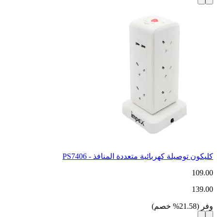
كليكون توصيلة كهربائية متعددة المنافذ - PS7406
109.00
139.00
وفر
(
21.58
%
خصم
)