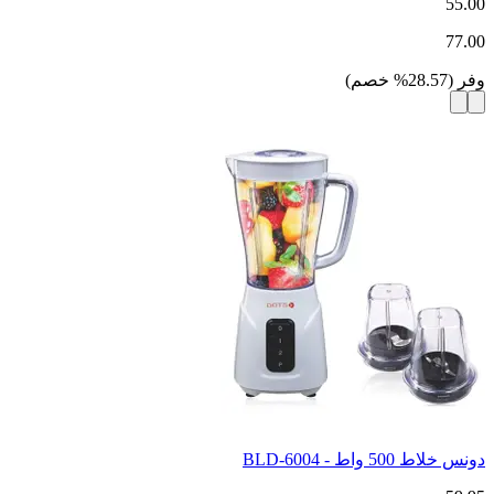
55.00
77.00
وفر
(
28.57
%
خصم
)
دونس خلاط 500 واط - BLD-6004