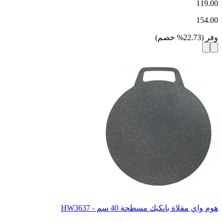
119.00
154.00
وفر
(
22.73
%
خصم
)
هوم واي مقلاة بانكيك مسطحة 40 سم - HW3637