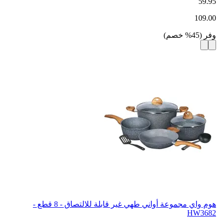
59.95
109.00
وفر
(
45
%
خصم
)
هوم واي مجموعة أواني طهي غير قابلة للالتصاق - 8 قطع -
HW3682