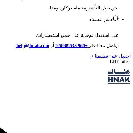
نحن نقبل التأشيرة ، ماستركارد ومدا.
دعم العملاء
على استعداد للإجابة على جميع استفساراتك
تواصل معنا على
+966 920009538
أو
help@hnak.com
احصل على تطبيقنا >
EN
English