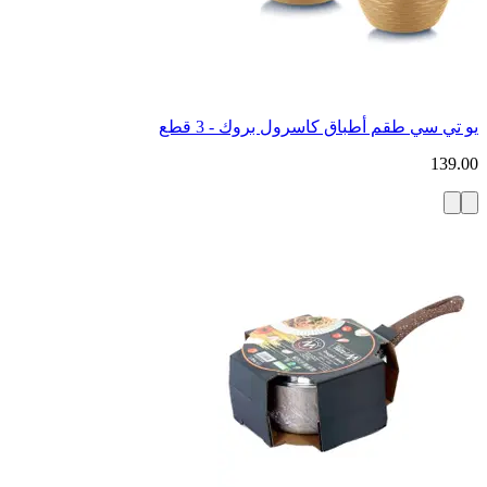
يو تي سي طقم أطباق كاسرول بروك - 3 قطع
139.00