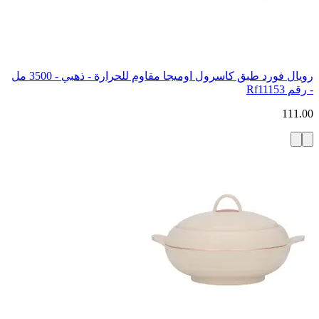
رويال فورد طبق كاسرول اوميجا مقاوم للحرارة - ذهبي - 3500 مل
- رقم Rf11153
111.00