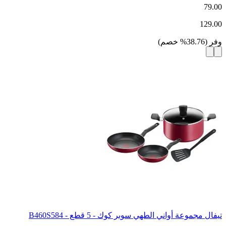
79.00
129.00
وفر
(
38.76
%
خصم
)
تيفال مجموعة أواني الطهي سوبر كوك - 5 قطع - B460S584