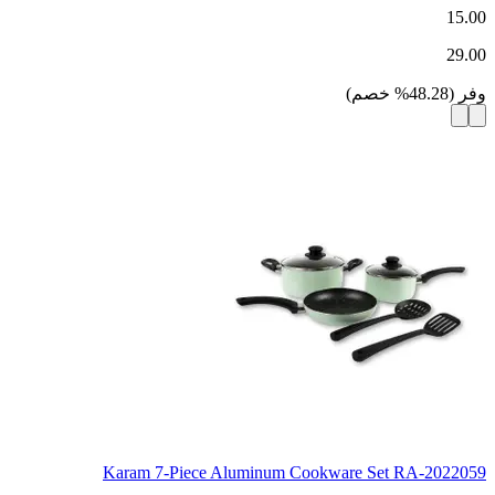
15.00
29.00
وفر
(
48.28
%
خصم
)
Karam 7-Piece Aluminum Cookware Set RA-2022059