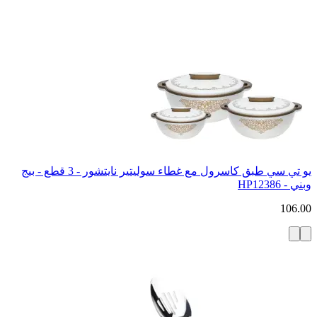
يو تي سي طبق كاسرول مع غطاء سوليتير نايتشور - 3 قطع - بيج
وبني - HP12386
106.00