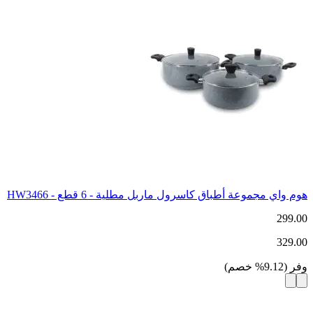
هوم واي مجموعة أطباق كاسرول ماربل مطلية - 6 قطع - HW3466
299.00
329.00
وفر
(
9.12
%
خصم
)