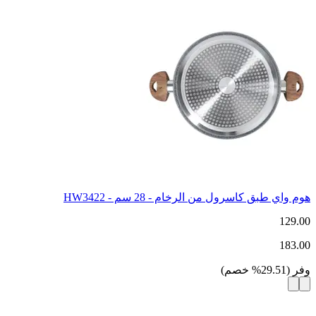
هوم واي طبق كاسرول من الرخام - 28 سم - HW3422
129.00
183.00
وفر
(
29.51
%
خصم
)