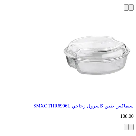
سيماكس طبق كاسرول زجاجي SMXOTHR6906L
108.00