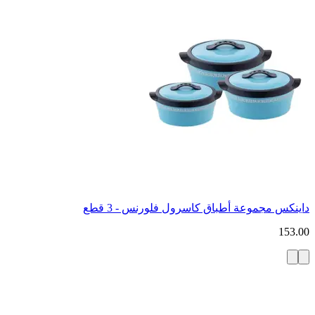
داينكس مجموعة أطباق كاسرول فلورنس - 3 قطع
153.00