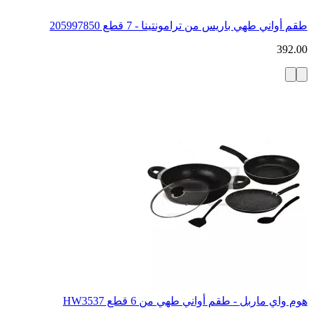
طقم أواني طهي باريس من ترامونتينا - 7 قطع 205997850
392.00
هوم واي ماربل - طقم أواني طهي من 6 قطع HW3537