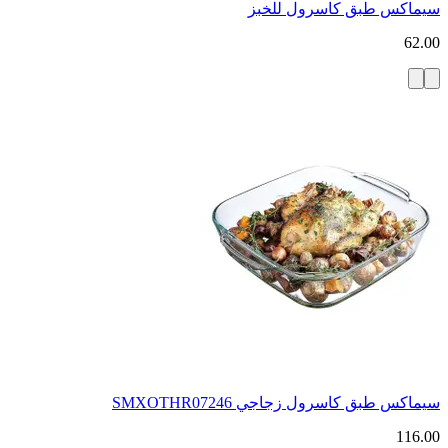
سيماكس طبق كاسرول للخبز
62.00
سيماكس طبق كاسرول زجاجي SMXOTHR07246
116.00