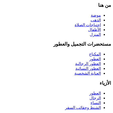
من هنا
موضة
الذهب
احتياجات الصلاة
الأطفال
المنزل
مستحضرات التجميل والعطور
المكياج
العطور
العطور الرجالية
العطور النسائية
العناية الشخصية
الأزياء
العطور
الرجال
النساء
الشنط وحقائب السفر