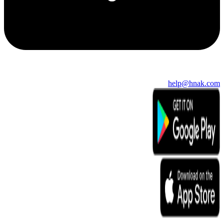
help@hnak.com