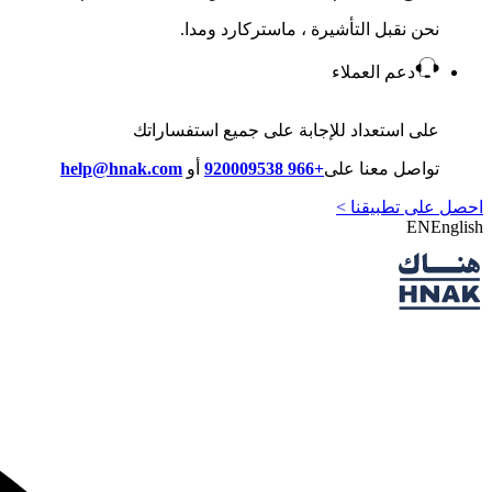
نحن نقبل التأشيرة ، ماستركارد ومدا.
دعم العملاء
على استعداد للإجابة على جميع استفساراتك
تواصل معنا على
+966 920009538
أو
help@hnak.com
احصل على تطبيقنا >
EN
English