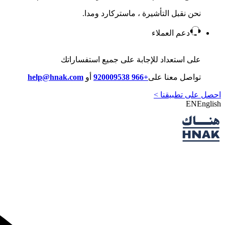
نحن نقبل التأشيرة ، ماستركارد ومدا.
دعم العملاء
على استعداد للإجابة على جميع استفساراتك
تواصل معنا على
+966 920009538
أو
help@hnak.com
احصل على تطبيقنا >
EN
English