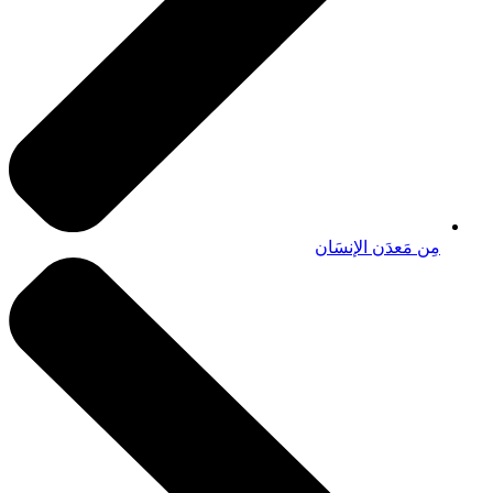
مِن مَعدَن الإنسَان