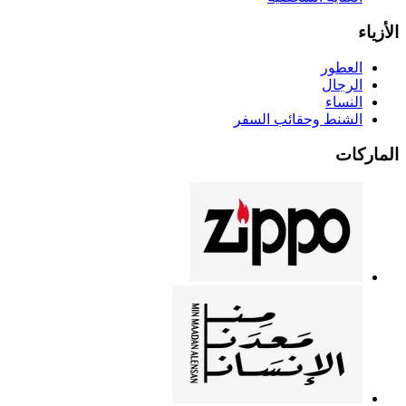
الأزياء
العطور
الرجال
النساء
الشنط وحقائب السفر
الماركات