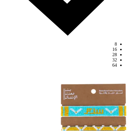
8
16
28
32
64