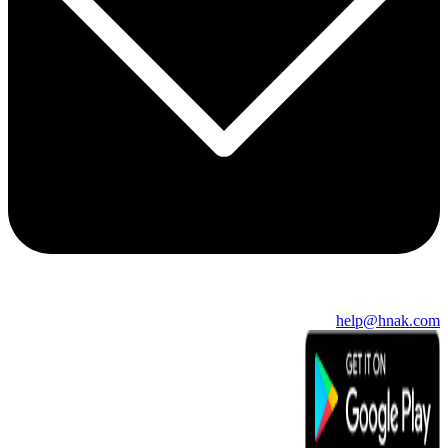
help@hnak.com