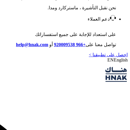
نحن نقبل التأشيرة ، ماستركارد ومدا.
دعم العملاء
على استعداد للإجابة على جميع استفساراتك
تواصل معنا على
+966 920009538
أو
help@hnak.com
احصل على تطبيقنا >
EN
English