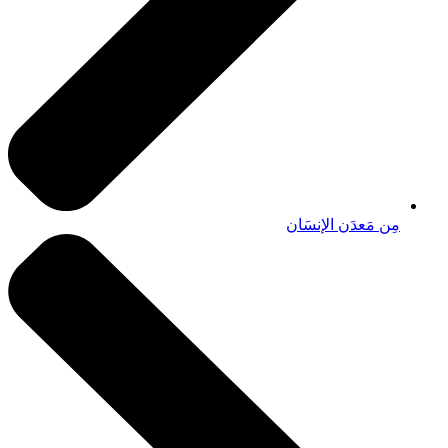
مِن مَعدَن الإنسَان