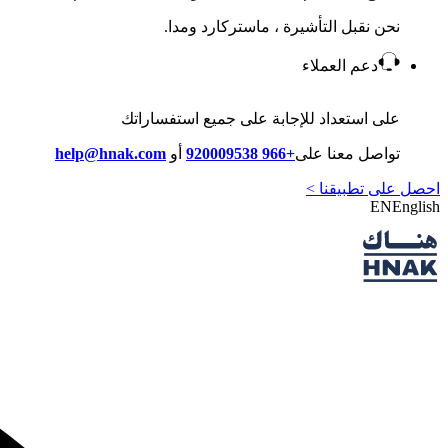
نحن نقبل التأشيرة ، ماستركارد ومدا.
دعم العملاء
على استعداد للإجابة على جميع استفساراتك
تواصل معنا على
+966 920009538
أو
help@hnak.com
احصل على تطبيقنا >
EN
English