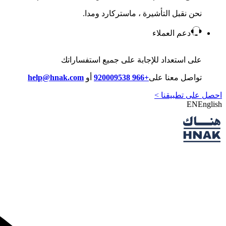
نحن نقبل التأشيرة ، ماستركارد ومدا.
دعم العملاء
على استعداد للإجابة على جميع استفساراتك
تواصل معنا على
+966 920009538
أو
help@hnak.com
احصل على تطبيقنا >
EN
English