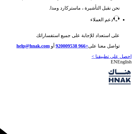
نحن نقبل التأشيرة ، ماستركارد ومدا.
دعم العملاء
على استعداد للإجابة على جميع استفساراتك
تواصل معنا على
+966 920009538
أو
help@hnak.com
احصل على تطبيقنا >
EN
English